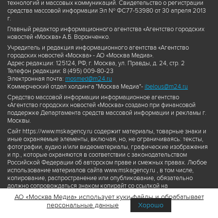
технологий и массовых коммуникаций. Свидетельство о регистрации
средства массовой информации Эл № ФС77-53980 от 30 апреля 2013
г.
Главный редактор информационного агентства «Агентство городских
новостей «Москва» А.Б. Воронченко.
Учредитель и редакция информационного агентства «Агентство
городских новостей «Москва» - АО «Москва Медиа».
Адрес редакции: 125124, РФ, г. Москва, ул. Правды, д. 24, стр. 2
Телефон редакции: 8 (495) 009-80-23
Электронная почта:
mosmed@m24.ru
Коммерческий отдел холдинга "Москва Медиа"-
ibelous@m24.ru
Средство массовой информации информационное агентство
«Агентство городских новостей «Москва» создано при финансовой
поддержке Департамента средств массовой информации и рекламы г.
Москвы.
Сайт https://www.mskagency.ru содержит материалы, товарные знаки и
иные охраняемые элементы, включая, но, не ограничиваясь: тексты,
фотографии, аудио и/или видеоматериалы, графические изображения
и пр., которые охраняются в соответствии с законодательством
Российской Федерации об авторском праве и смежных правах. Любое
использование материалов сайта www.mskagency.ru , в том числе,
копирование, распространение или опубликование, обязательно
должно сопровождаться знаком копирайт со ссылкой на
правообладателя © АО «Москва Медиа», а также гиперссылкой на сайт
АО «Москва Медиа» использует куки-файлы и обрабатывает
www.mskagency.ru как на первоисточник информации. Переработка
персональные данные
Хорошо
материалов сайта www.mskagency.ru не допускается.