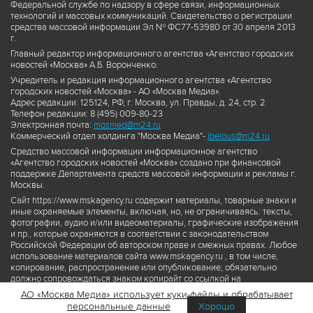
Федеральной службе по надзору в сфере связи, информационных
технологий и массовых коммуникаций. Свидетельство о регистрации
средства массовой информации Эл № ФС77-53980 от 30 апреля 2013
г.
Главный редактор информационного агентства «Агентство городских
новостей «Москва» А.Б. Воронченко.
Учредитель и редакция информационного агентства «Агентство
городских новостей «Москва» - АО «Москва Медиа».
Адрес редакции: 125124, РФ, г. Москва, ул. Правды, д. 24, стр. 2
Телефон редакции: 8 (495) 009-80-23
Электронная почта:
mosmed@m24.ru
Коммерческий отдел холдинга "Москва Медиа"-
ibelous@m24.ru
Средство массовой информации информационное агентство
«Агентство городских новостей «Москва» создано при финансовой
поддержке Департамента средств массовой информации и рекламы г.
Москвы.
Сайт https://www.mskagency.ru содержит материалы, товарные знаки и
иные охраняемые элементы, включая, но, не ограничиваясь: тексты,
фотографии, аудио и/или видеоматериалы, графические изображения
и пр., которые охраняются в соответствии с законодательством
Российской Федерации об авторском праве и смежных правах. Любое
использование материалов сайта www.mskagency.ru , в том числе,
копирование, распространение или опубликование, обязательно
должно сопровождаться знаком копирайт со ссылкой на
правообладателя © АО «Москва Медиа», а также гиперссылкой на сайт
АО «Москва Медиа» использует куки-файлы и обрабатывает
www.mskagency.ru как на первоисточник информации. Переработка
персональные данные
Хорошо
материалов сайта www.mskagency.ru не допускается.