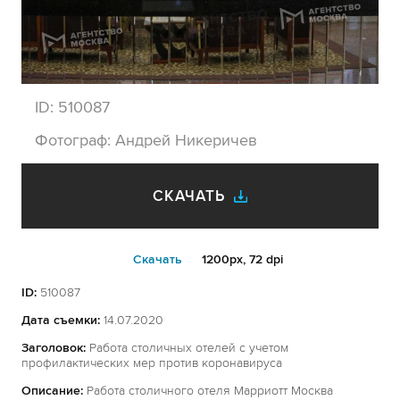
ID:
510087
Фотограф:
Андрей Никеричев
СКАЧАТЬ
Cкачать
1200px, 72 dpi
ID:
510087
Дата съемки:
14.07.2020
Заголовок:
Работа столичных отелей с учетом
профилактических мер против коронавируса
Описание:
Работа столичного отеля Марриотт Москва