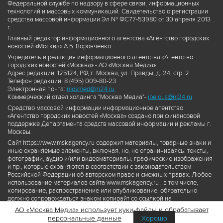
Федеральной службе по надзору в сфере связи, информационных
технологий и массовых коммуникаций. Свидетельство о регистрации
средства массовой информации Эл № ФС77-53980 от 30 апреля 2013
г.
Главный редактор информационного агентства «Агентство городских
новостей «Москва» А.Б. Воронченко.
Учредитель и редакция информационного агентства «Агентство
городских новостей «Москва» - АО «Москва Медиа».
Адрес редакции: 125124, РФ, г. Москва, ул. Правды, д. 24, стр. 2
Телефон редакции: 8 (495) 009-80-23
Электронная почта:
mosmed@m24.ru
Коммерческий отдел холдинга "Москва Медиа"-
ibelous@m24.ru
Средство массовой информации информационное агентство
«Агентство городских новостей «Москва» создано при финансовой
поддержке Департамента средств массовой информации и рекламы г.
Москвы.
Сайт https://www.mskagency.ru содержит материалы, товарные знаки и
иные охраняемые элементы, включая, но, не ограничиваясь: тексты,
фотографии, аудио и/или видеоматериалы, графические изображения
и пр., которые охраняются в соответствии с законодательством
Российской Федерации об авторском праве и смежных правах. Любое
использование материалов сайта www.mskagency.ru , в том числе,
копирование, распространение или опубликование, обязательно
должно сопровождаться знаком копирайт со ссылкой на
правообладателя © АО «Москва Медиа», а также гиперссылкой на сайт
АО «Москва Медиа» использует куки-файлы и обрабатывает
www.mskagency.ru как на первоисточник информации. Переработка
персональные данные
Хорошо
материалов сайта www.mskagency.ru не допускается.