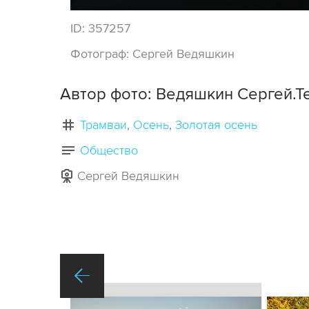
ID:
357257
Фотограф:
Сергей Ведяшкин
Автор фото: Ведяшкин Сергей.Т
Трамваи
Осень
Золотая осень
Общество
Сергей Ведяшкин