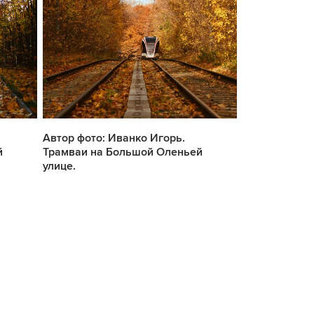
Автор фото: Иванко Игорь.
Автор фото: 
й
Трамваи на Большой Оленьей
Трамваи на 
улице.
улице.