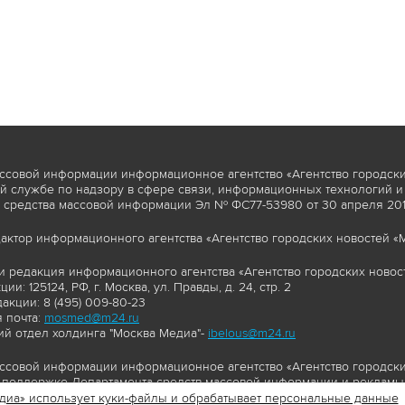
ссовой информации информационное агентство «Агентство городски
 службе по надзору в сфере связи, информационных технологий и
 средства массовой информации Эл № ФС77-53980 от 30 апреля 2013
актор информационного агентства «Агентство городских новостей «М
и редакция информационного агентства «Агентство городских новост
ии: 125124, РФ, г. Москва, ул. Правды, д. 24, стр. 2
акции: 8 (495) 009-80-23
 почта:
mosmed@m24.ru
й отдел холдинга "Москва Медиа"-
ibelous@m24.ru
ссовой информации информационное агентство «Агентство городски
поддержке Департамента средств массовой информации и рекламы 
диа» использует куки-файлы и обрабатывает персональные данные