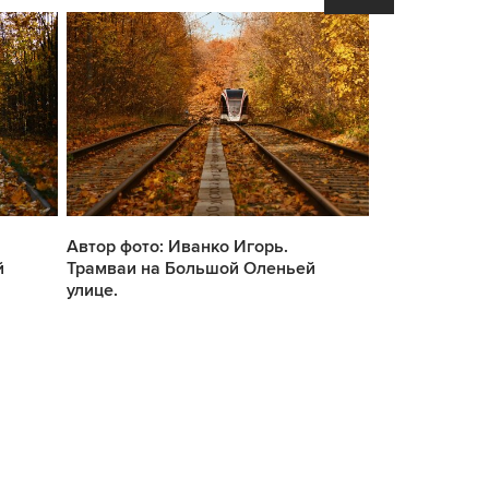
Автор фото: Иванко Игорь.
Автор фото: 
й
Трамваи на Большой Оленьей
Трамваи на 
улице.
улице.