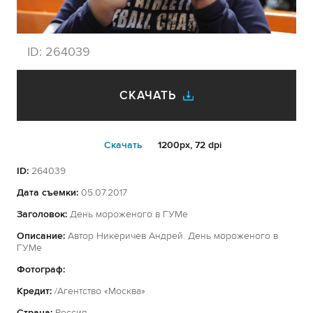
ID:
264039
СКАЧАТЬ
Cкачать
1200px, 72 dpi
ID:
264039
Дата съемки:
05.07.2017
Заголовок:
День мороженого в ГУМе
Описание:
Автор Никеричев Андрей. День мороженого в
ГУМе
Фотограф:
Кредит:
/Агентство «Москва»
Страна:
Россия