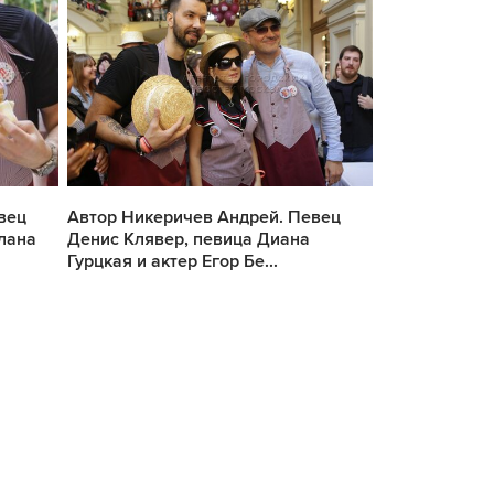
вец
Автор Никеричев Андрей. Певец
Автор Никер
лана
Денис Клявер, певица Диана
мороженого 
Гурцкая и актер Егор Бе...