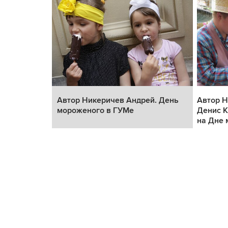
День
Автор Никеричев Андрей. День
Автор Н
мороженого в ГУМе
Денис К
на Дне 