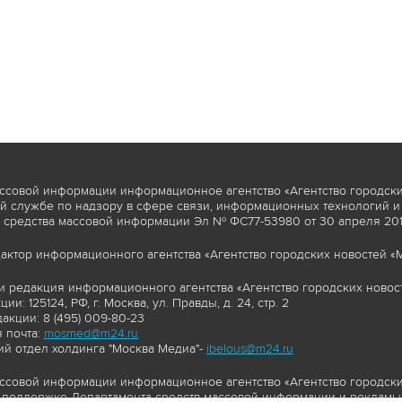
ссовой информации информационное агентство «Агентство городски
 службе по надзору в сфере связи, информационных технологий и
 средства массовой информации Эл № ФС77-53980 от 30 апреля 2013
актор информационного агентства «Агентство городских новостей «М
и редакция информационного агентства «Агентство городских новост
ии: 125124, РФ, г. Москва, ул. Правды, д. 24, стр. 2
акции: 8 (495) 009-80-23
 почта:
mosmed@m24.ru
й отдел холдинга "Москва Медиа"-
ibelous@m24.ru
ссовой информации информационное агентство «Агентство городски
поддержке Департамента средств массовой информации и рекламы 