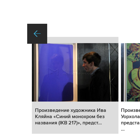
ка Энди
Произведение художника Ива
Произв
Кляйна «Синий монохром без
Уорхола
зе лотов
названия (IKB 217)», предст...
предста
...