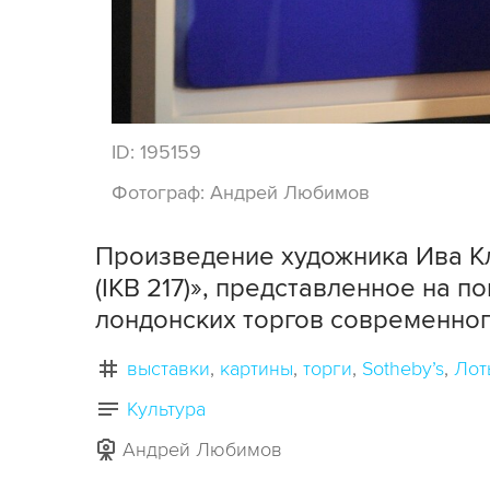
ID:
195159
Фотограф:
Андрей Любимов
Произведение художника Ива К
(IKB 217)», представленное на п
лондонских торгов современног
выставки
картины
торги
Sotheby’s
Лот
Культура
Андрей Любимов