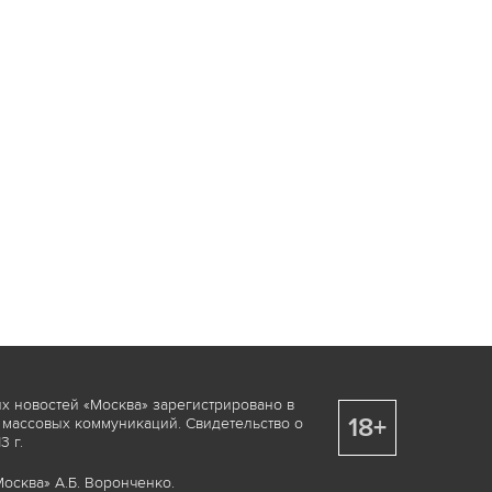
х новостей «Москва» зарегистрировано в
18+
 массовых коммуникаций. Свидетельство о
 г.
осква» А.Б. Воронченко.