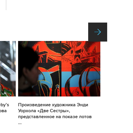
by’s
Произведение художника Энди
Глава европе
ова
Уорхола «Две Сестры»,
частных про
представленное на показе лотов
искусства Sot
...