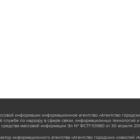
ссовой информации информационное агентство «Агентство городски
 службе по надзору в сфере связи, информационных технологий и
 средства массовой информации Эл № ФС77-53980 от 30 апреля 2013
актор информационного агентства «Агентство городских новостей «М