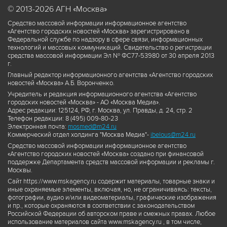
© 2013-2026 АГН «Москва»
Средство массовой информации информационное агентство
«Агентство городских новостей «Москва» зарегистрировано в
Федеральной службе по надзору в сфере связи, информационных
технологий и массовых коммуникаций. Свидетельство о регистрации
средства массовой информации Эл № ФС77-53980 от 30 апреля 2013
г.
Главный редактор информационного агентства «Агентство городских
новостей «Москва» А.Б. Воронченко.
Учредитель и редакция информационного агентства «Агентство
городских новостей «Москва» - АО «Москва Медиа».
Адрес редакции: 125124, РФ, г. Москва, ул. Правды, д. 24, стр. 2
Телефон редакции: 8 (495) 009-80-23
Электронная почта:
mosmed@m24.ru
Коммерческий отдел холдинга "Москва Медиа"-
ibelous@m24.ru
Средство массовой информации информационное агентство
«Агентство городских новостей «Москва» создано при финансовой
поддержке Департамента средств массовой информации и рекламы г.
Москвы.
Сайт https://www.mskagency.ru содержит материалы, товарные знаки и
иные охраняемые элементы, включая, но, не ограничиваясь: тексты,
фотографии, аудио и/или видеоматериалы, графические изображения
и пр., которые охраняются в соответствии с законодательством
Российской Федерации об авторском праве и смежных правах. Любое
использование материалов сайта www.mskagency.ru , в том числе,