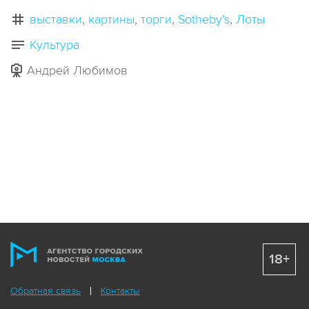
выставки
картины
торги
Sotheby’s
Лоты
Культура
Андрей Любимов
18+
Обратная связь
Контакты