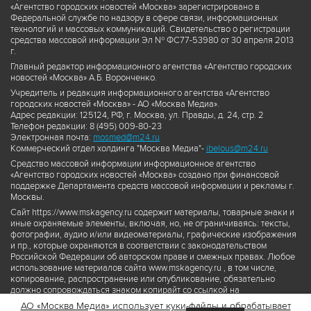
«Агентство городских новостей «Москва» зарегистрировано в
Федеральной службе по надзору в сфере связи, информационных
технологий и массовых коммуникаций. Свидетельство о регистрации
средства массовой информации Эл № ФС77-53980 от 30 апреля 2013
г.
Главный редактор информационного агентства «Агентство городских
новостей «Москва» А.Б. Воронченко.
Учредитель и редакция информационного агентства «Агентство
городских новостей «Москва» - АО «Москва Медиа».
Адрес редакции: 125124, РФ, г. Москва, ул. Правды, д. 24, стр. 2
Телефон редакции: 8 (495) 009-80-23
Электронная почта:
mosmed@m24.ru
Коммерческий отдел холдинга "Москва Медиа"-
ibelous@m24.ru
Средство массовой информации информационное агентство
«Агентство городских новостей «Москва» создано при финансовой
поддержке Департамента средств массовой информации и рекламы г.
Москвы.
Сайт https://www.mskagency.ru содержит материалы, товарные знаки и
иные охраняемые элементы, включая, но, не ограничиваясь: тексты,
фотографии, аудио и/или видеоматериалы, графические изображения
и пр., которые охраняются в соответствии с законодательством
Российской Федерации об авторском праве и смежных правах. Любое
использование материалов сайта www.mskagency.ru , в том числе,
копирование, распространение или опубликование, обязательно
должно сопровождаться знаком копирайт со ссылкой на
правообладателя © АО «Москва Медиа», а также гиперссылкой на сайт
АО «Москва Медиа» использует куки-файлы и обрабатывает