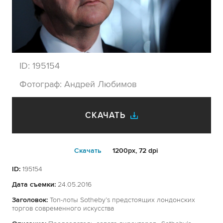
ID:
195154
Фотограф:
Андрей Любимов
СКАЧАТЬ
Cкачать
1200px, 72 dpi
ID:
195154
Дата съемки:
24.05.2016
Заголовок:
Топ-лоты Sotheby’s предстоящих лондонских
торгов современного искусства