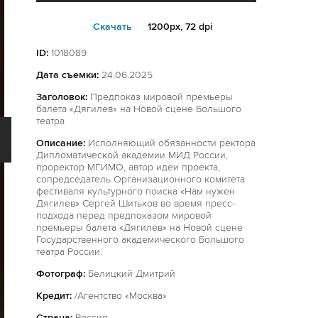
Cкачать
1200px, 72 dpi
ID:
1018089
Дата съемки:
24.06.2025
Заголовок:
Предпоказ мировой премьеры
балета «Дягилев» на Новой сцене Большого
театра
Описание:
Исполняющий обязанности ректора
Дипломатической академии МИД России,
проректор МГИМО, автор идеи проекта,
сопредседатель Организационного комитета
фестиваля культурного поиска «Нам нужен
Дягилев» Сергей Шитьков во время пресс-
подхода перед предпоказом мировой
премьеры балета «Дягилев» на Новой сцене
Государственного академического Большого
театра России.
Фотограф:
Белицкий Дмитрий
Кредит:
/Агентство «Москва»
Страна:
Россия