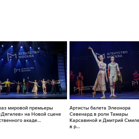
каз мировой премьеры
Артисты балета Элеонора
«Дягилев» на Новой сцене
Севенард в роли Тамары
ственного акаде...
Карсавиной и Дмитрий Смил
в р...