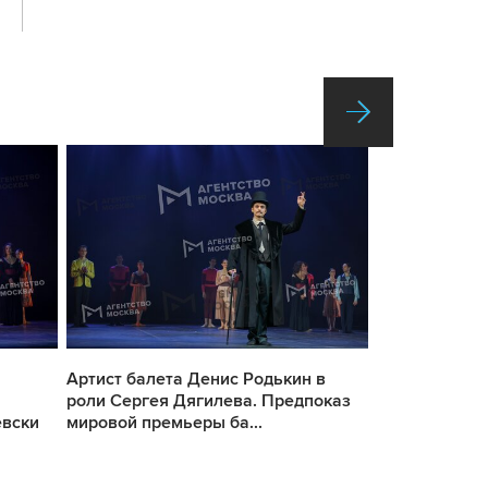
Артист балета Денис Родькин в
Предпоказ м
роли Сергея Дягилева. Предпоказ
балета «Дяги
евски
мировой премьеры ба...
Государственн