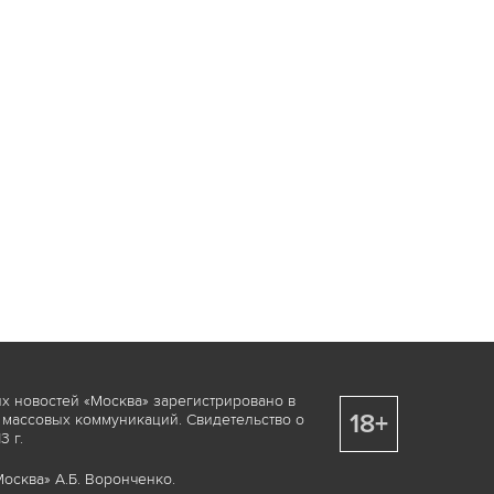
х новостей «Москва» зарегистрировано в
18+
 массовых коммуникаций. Свидетельство о
 г.
осква» А.Б. Воронченко.