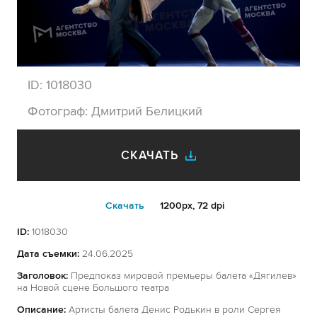
ID:
1018030
Фотограф:
Дмитрий Белицкий
СКАЧАТЬ
Cкачать
1200px, 72 dpi
ID:
1018030
Дата съемки:
24.06.2025
Заголовок:
Предпоказ мировой премьеры балета «Дягилев»
на Новой сцене Большого театра
Описание:
Артисты балета Денис Родькин в роли Сергея