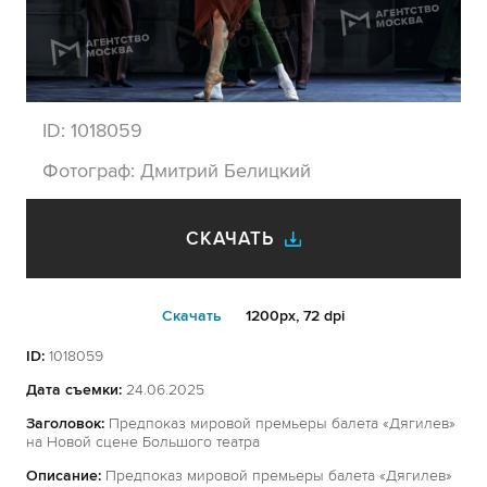
ID:
1018059
Фотограф:
Дмитрий Белицкий
СКАЧАТЬ
Cкачать
1200px, 72 dpi
ID:
1018059
Дата съемки:
24.06.2025
Заголовок:
Предпоказ мировой премьеры балета «Дягилев»
на Новой сцене Большого театра
Описание:
Предпоказ мировой премьеры балета «Дягилев»