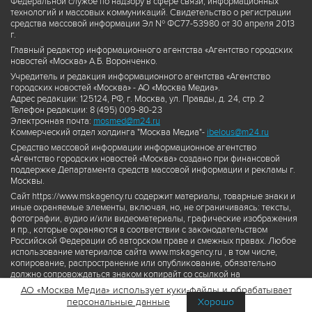
Федеральной службе по надзору в сфере связи, информационных
технологий и массовых коммуникаций. Свидетельство о регистрации
средства массовой информации Эл № ФС77-53980 от 30 апреля 2013
г.
Главный редактор информационного агентства «Агентство городских
новостей «Москва» А.Б. Воронченко.
Учредитель и редакция информационного агентства «Агентство
городских новостей «Москва» - АО «Москва Медиа».
Адрес редакции: 125124, РФ, г. Москва, ул. Правды, д. 24, стр. 2
Телефон редакции: 8 (495) 009-80-23
Электронная почта:
mosmed@m24.ru
Коммерческий отдел холдинга "Москва Медиа"-
ibelous@m24.ru
Средство массовой информации информационное агентство
«Агентство городских новостей «Москва» создано при финансовой
поддержке Департамента средств массовой информации и рекламы г.
Москвы.
Сайт https://www.mskagency.ru содержит материалы, товарные знаки и
иные охраняемые элементы, включая, но, не ограничиваясь: тексты,
фотографии, аудио и/или видеоматериалы, графические изображения
и пр., которые охраняются в соответствии с законодательством
Российской Федерации об авторском праве и смежных правах. Любое
использование материалов сайта www.mskagency.ru , в том числе,
копирование, распространение или опубликование, обязательно
должно сопровождаться знаком копирайт со ссылкой на
правообладателя © АО «Москва Медиа», а также гиперссылкой на сайт
АО «Москва Медиа» использует куки-файлы и обрабатывает
www.mskagency.ru как на первоисточник информации. Переработка
персональные данные
Хорошо
материалов сайта www.mskagency.ru не допускается.