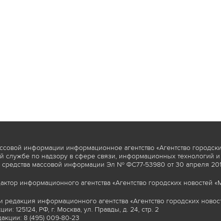
ссовой информации информационное агентство «Агентство городски
 службе по надзору в сфере связи, информационных технологий и
 средства массовой информации Эл № ФС77-53980 от 30 апреля 2013
актор информационного агентства «Агентство городских новостей «М
и редакция информационного агентства «Агентство городских новост
ии: 125124, РФ, г. Москва, ул. Правды, д. 24, стр. 2
акции: 8 (495) 009-80-23