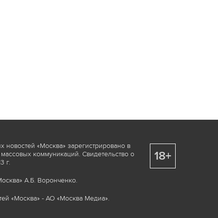
х новостей «Москва» зарегистрировано в
18+
 массовых коммуникаций. Свидетельство о
 г.
осква» А.Б. Воронченко.
ей «Москва» - АО «Москва Медиа».