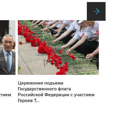
Церемония подъема
Церемония п
Государственного флага
Государствен
стием
Российской Федерации с участием
Российской Ф
Героев Т...
Героев Т...