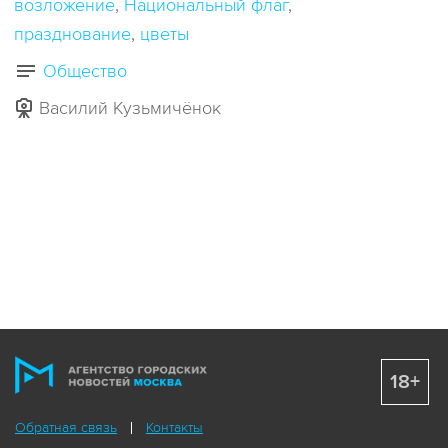
возложение
Национальный флаг
празднование
цветы
Общество
Василий Кузьмичёнок
18+
Обратная связь
Контакты