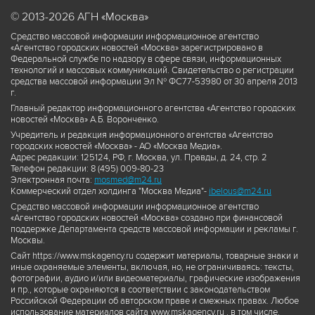
© 2013-2026 АГН «Москва»
Средство массовой информации информационное агентство
«Агентство городских новостей «Москва» зарегистрировано в
Федеральной службе по надзору в сфере связи, информационных
технологий и массовых коммуникаций. Свидетельство о регистрации
средства массовой информации Эл № ФС77-53980 от 30 апреля 2013
г.
Главный редактор информационного агентства «Агентство городских
новостей «Москва» А.Б. Воронченко.
Учредитель и редакция информационного агентства «Агентство
городских новостей «Москва» - АО «Москва Медиа».
Адрес редакции: 125124, РФ, г. Москва, ул. Правды, д. 24, стр. 2
Телефон редакции: 8 (495) 009-80-23
Электронная почта:
mosmed@m24.ru
Коммерческий отдел холдинга "Москва Медиа"-
ibelous@m24.ru
Средство массовой информации информационное агентство
«Агентство городских новостей «Москва» создано при финансовой
поддержке Департамента средств массовой информации и рекламы г.
Москвы.
Сайт https://www.mskagency.ru содержит материалы, товарные знаки и
иные охраняемые элементы, включая, но, не ограничиваясь: тексты,
фотографии, аудио и/или видеоматериалы, графические изображения
и пр., которые охраняются в соответствии с законодательством
Российской Федерации об авторском праве и смежных правах. Любое
использование материалов сайта www.mskagency.ru , в том числе,