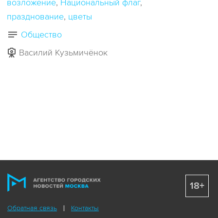
возложение
Национальный флаг
празднование
цветы
Общество
Василий Кузьмичёнок
18+
Обратная связь
Контакты