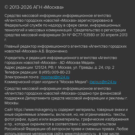
© 2013-2026 АГН «Москва»
Средство массовой информации информационное агентство
«Агентство городских новостей «Москва» зарегистрировано в
Федеральной службе по надзору в сфере связи, информационных
технологий и массовых коммуникаций. Свидетельство о регистрации
средства массовой информации Эл № ФС77-53980 от 30 апреля 2013
г.
Главный редактор информационного агентства «Агентство городских
новостей «Москва» А.Б. Воронченко.
Учредитель и редакция информационного агентства «Агентство
городских новостей «Москва» - АО «Москва Медиа».
Адрес редакции: 125124, РФ, г. Москва, ул. Правды, д. 24, стр. 2
Телефон редакции: 8 (495) 009-80-23
Электронная почта:
mosmed@m24.ru
Коммерческий отдел холдинга "Москва Медиа"-
ibelous@m24.ru
Средство массовой информации информационное агентство
«Агентство городских новостей «Москва» создано при финансовой
поддержке Департамента средств массовой информации и рекламы г.
Москвы.
Сайт https://www.mskagency.ru содержит материалы, товарные знаки и
иные охраняемые элементы, включая, но, не ограничиваясь: тексты,
фотографии, аудио и/или видеоматериалы, графические изображения
и пр., которые охраняются в соответствии с законодательством
Российской Федерации об авторском праве и смежных правах. Любое
использование материалов сайта www.mskagency.ru , в том числе,