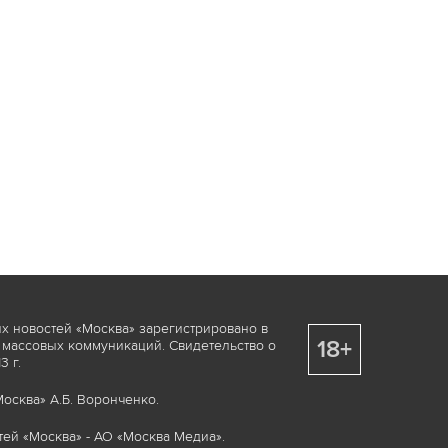
х новостей «Москва» зарегистрировано в
18+
 массовых коммуникаций. Свидетельство о
 г.
осква» А.Б. Воронченко.
ей «Москва» - АО «Москва Медиа».