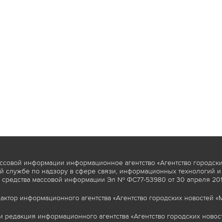
ссовой информации информационное агентство «Агентство городски
 службе по надзору в сфере связи, информационных технологий и
 средства массовой информации Эл № ФС77-53980 от 30 апреля 2013
актор информационного агентства «Агентство городских новостей «М
и редакция информационного агентства «Агентство городских новост