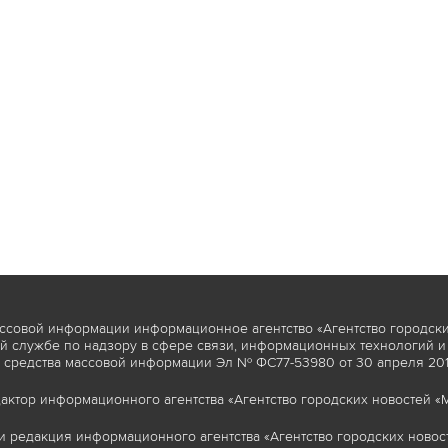
ссовой информации информационное агентство «Агентство городски
 службе по надзору в сфере связи, информационных технологий и
 средства массовой информации Эл № ФС77-53980 от 30 апреля 2013
актор информационного агентства «Агентство городских новостей «М
и редакция информационного агентства «Агентство городских новост