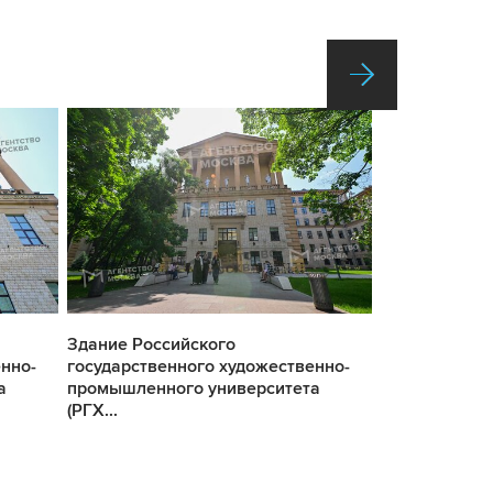
Здание Российского
Визит Студен
нно-
государственного художественно-
министерства
а
промышленного университета
образования 
(РГХ...