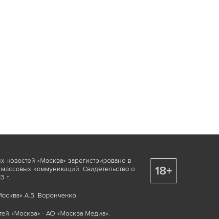
х новостей «Москва» зарегистрировано в
18+
 массовых коммуникаций. Свидетельство о
 г.
осква» А.Б. Воронченко.
ей «Москва» - АО «Москва Медиа».