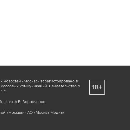
х новостей «Москва» зарегистрировано в
18+
 массовых коммуникаций. Свидетельство о
 г.
осква» А.Б. Воронченко.
ей «Москва» - АО «Москва Медиа».