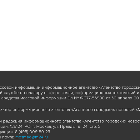
ссовой информации информационное агентство «Агентство городски
 службе по надзору в сфере связи, информационных технологий и
 средства массовой информации Эл № ФС77-53980 от 30 апреля 2013
актор информационного агентства «Агентство городских новостей «М
и редакция информационного агентства «Агентство городских новост
ии: 125124, РФ, г. Москва, ул. Правды, д. 24, стр. 2
акции: 8 (495) 009-80-23
 почта:
mosmed@m24.ru