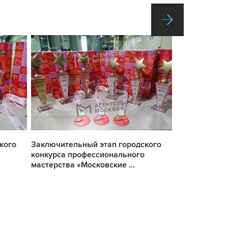
кого
Заключительный этап городского
Заключитель
конкурса профессионального
конкурса пр
мастерства «Московские ...
мастерства «М