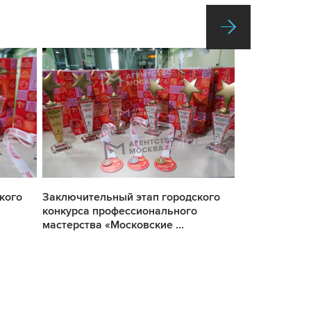
кого
Заключительный этап городского
Заключитель
конкурса профессионального
конкурса пр
мастерства «Московские ...
мастерства «М