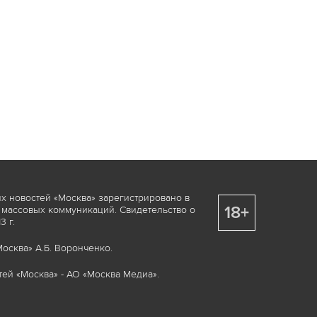
х новостей «Москва» зарегистрировано в
18+
 массовых коммуникаций. Свидетельство о
 г.
осква» А.Б. Воронченко.
ей «Москва» - АО «Москва Медиа».