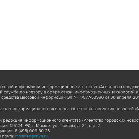
ссовой информации информационное агентство «Агентство городски
 службе по надзору в сфере связи, информационных технологий и
 средства массовой информации Эл № ФС77-53980 от 30 апреля 2013
актор информационного агентства «Агентство городских новостей «М
и редакция информационного агентства «Агентство городских новост
ии: 125124, РФ, г. Москва, ул. Правды, д. 24, стр. 2
акции: 8 (495) 009-80-23
 почта:
mosmed@m24.ru