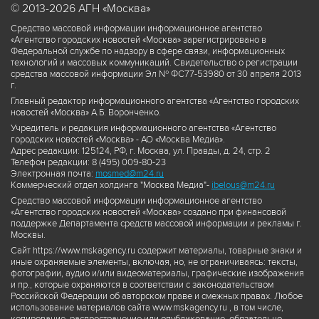
© 2013-2026 АГН «Москва»
Средство массовой информации информационное агентство
«Агентство городских новостей «Москва» зарегистрировано в
Федеральной службе по надзору в сфере связи, информационных
технологий и массовых коммуникаций. Свидетельство о регистрации
средства массовой информации Эл № ФС77-53980 от 30 апреля 2013
г.
Главный редактор информационного агентства «Агентство городских
новостей «Москва» А.Б. Воронченко.
Учредитель и редакция информационного агентства «Агентство
городских новостей «Москва» - АО «Москва Медиа».
Адрес редакции: 125124, РФ, г. Москва, ул. Правды, д. 24, стр. 2
Телефон редакции: 8 (495) 009-80-23
Электронная почта:
mosmed@m24.ru
Коммерческий отдел холдинга "Москва Медиа"-
ibelous@m24.ru
Средство массовой информации информационное агентство
«Агентство городских новостей «Москва» создано при финансовой
поддержке Департамента средств массовой информации и рекламы г.
Москвы.
Сайт https://www.mskagency.ru содержит материалы, товарные знаки и
иные охраняемые элементы, включая, но, не ограничиваясь: тексты,
фотографии, аудио и/или видеоматериалы, графические изображения
и пр., которые охраняются в соответствии с законодательством
Российской Федерации об авторском праве и смежных правах. Любое
использование материалов сайта www.mskagency.ru , в том числе,