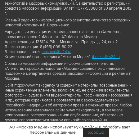
технологий и массовых коммуникаций. Свидетельство о регистрации
средства массовой информации Эл № ФС77-53980 от 30 апреля 2013
г.
Главный редактор информационного агентства «Агентство городских
новостей «Москва» А.Б. Воронченко.
Учредитель и редакция информационного агентства «Агентство
городских новостей «Москва» - АО «Москва Медиа».
Адрес редакции: 125124, РФ, г. Москва, ул. Правды, д. 24, стр. 2
Телефон редакции: 8 (495) 009-80-23
Электронная почта:
mosmed@m24.ru
Коммерческий отдел холдинга "Москва Медиа"-
ibelous@m24.ru
Средство массовой информации информационное агентство
«Агентство городских новостей «Москва» создано при финансовой
поддержке Департамента средств массовой информации и рекламы г.
Москвы.
Сайт https://www.mskagency.ru содержит материалы, товарные знаки и
иные охраняемые элементы, включая, но, не ограничиваясь: тексты,
фотографии, аудио и/или видеоматериалы, графические изображения
и пр., которые охраняются в соответствии с законодательством
Российской Федерации об авторском праве и смежных правах. Любое
использование материалов сайта www.mskagency.ru , в том числе,
копирование, распространение или опубликование, обязательно
должно сопровождаться знаком копирайт со ссылкой на
правообладателя © АО «Москва Медиа», а также гиперссылкой на сайт
АО «Москва Медиа» использует куки-файлы и обрабатывает
www.mskagency.ru как на первоисточник информации. Переработка
персональные данные
Хорошо
материалов сайта www.mskagency.ru не допускается.