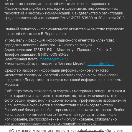
«Агентство городских новостей «Москва» зарегистрировано в
Федеральной службе по надзору в сфере связи, информационных
технологий и массовых коммуникаций. Свидетельство о регистрации
средства массовой информации Эл № ФС77-53980 от 30 апреля 2013
г.
Главный редактор информационного агентства «Агентство городских
новостей «Москва» А.Б. Воронченко.
Учредитель и редакция информационного агентства «Агентство
городских новостей «Москва» - АО «Москва Медиа».
Адрес редакции: 125124, РФ, г. Москва, ул. Правды, д. 24, стр. 2
Телефон редакции: 8 (495) 009-80-23
Электронная почта:
mosmed@m24.ru
Коммерческий отдел холдинга "Москва Медиа"-
ibelous@m24.ru
Средство массовой информации информационное агентство
«Агентство городских новостей «Москва» создано при финансовой
поддержке Департамента средств массовой информации и рекламы г.
Москвы.
Сайт https://www.mskagency.ru содержит материалы, товарные знаки и
иные охраняемые элементы, включая, но, не ограничиваясь: тексты,
фотографии, аудио и/или видеоматериалы, графические изображения
и пр., которые охраняются в соответствии с законодательством
Российской Федерации об авторском праве и смежных правах. Любое
использование материалов сайта www.mskagency.ru , в том числе,
копирование, распространение или опубликование, обязательно
должно сопровождаться знаком копирайт со ссылкой на
правообладателя © АО «Москва Медиа», а также гиперссылкой на сайт
АО «Москва Медиа» использует куки-файлы и обрабатывает