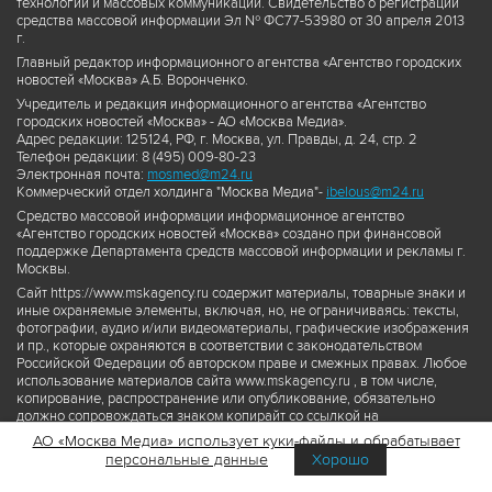
технологий и массовых коммуникаций. Свидетельство о регистрации
средства массовой информации Эл № ФС77-53980 от 30 апреля 2013
г.
Главный редактор информационного агентства «Агентство городских
новостей «Москва» А.Б. Воронченко.
Учредитель и редакция информационного агентства «Агентство
городских новостей «Москва» - АО «Москва Медиа».
Адрес редакции: 125124, РФ, г. Москва, ул. Правды, д. 24, стр. 2
Телефон редакции: 8 (495) 009-80-23
Электронная почта:
mosmed@m24.ru
Коммерческий отдел холдинга "Москва Медиа"-
ibelous@m24.ru
Средство массовой информации информационное агентство
«Агентство городских новостей «Москва» создано при финансовой
поддержке Департамента средств массовой информации и рекламы г.
Москвы.
Сайт https://www.mskagency.ru содержит материалы, товарные знаки и
иные охраняемые элементы, включая, но, не ограничиваясь: тексты,
фотографии, аудио и/или видеоматериалы, графические изображения
и пр., которые охраняются в соответствии с законодательством
Российской Федерации об авторском праве и смежных правах. Любое
использование материалов сайта www.mskagency.ru , в том числе,
копирование, распространение или опубликование, обязательно
должно сопровождаться знаком копирайт со ссылкой на
правообладателя © АО «Москва Медиа», а также гиперссылкой на сайт
АО «Москва Медиа» использует куки-файлы и обрабатывает
www.mskagency.ru как на первоисточник информации. Переработка
персональные данные
Хорошо
материалов сайта www.mskagency.ru не допускается.