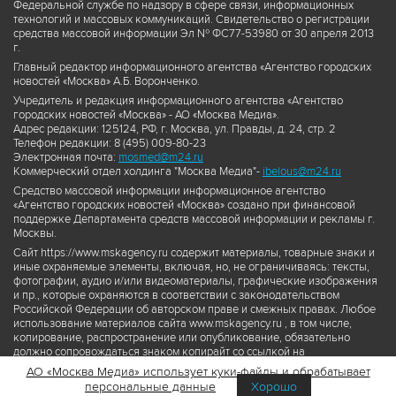
Федеральной службе по надзору в сфере связи, информационных
технологий и массовых коммуникаций. Свидетельство о регистрации
средства массовой информации Эл № ФС77-53980 от 30 апреля 2013
г.
Главный редактор информационного агентства «Агентство городских
новостей «Москва» А.Б. Воронченко.
Учредитель и редакция информационного агентства «Агентство
городских новостей «Москва» - АО «Москва Медиа».
Адрес редакции: 125124, РФ, г. Москва, ул. Правды, д. 24, стр. 2
Телефон редакции: 8 (495) 009-80-23
Электронная почта:
mosmed@m24.ru
Коммерческий отдел холдинга "Москва Медиа"-
ibelous@m24.ru
Средство массовой информации информационное агентство
«Агентство городских новостей «Москва» создано при финансовой
поддержке Департамента средств массовой информации и рекламы г.
Москвы.
Сайт https://www.mskagency.ru содержит материалы, товарные знаки и
иные охраняемые элементы, включая, но, не ограничиваясь: тексты,
фотографии, аудио и/или видеоматериалы, графические изображения
и пр., которые охраняются в соответствии с законодательством
Российской Федерации об авторском праве и смежных правах. Любое
использование материалов сайта www.mskagency.ru , в том числе,
копирование, распространение или опубликование, обязательно
должно сопровождаться знаком копирайт со ссылкой на
правообладателя © АО «Москва Медиа», а также гиперссылкой на сайт
АО «Москва Медиа» использует куки-файлы и обрабатывает
www.mskagency.ru как на первоисточник информации. Переработка
персональные данные
Хорошо
материалов сайта www.mskagency.ru не допускается.