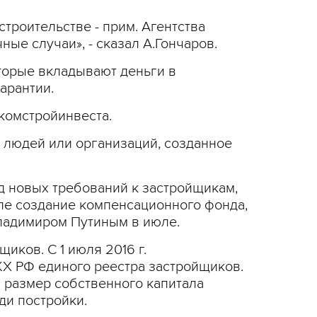
троительстве - прим. Агентства
ные случаи», - сказал А.Гончаров.
торые вкладывают деньги в
арантии.
комстройинвеста.
людей или организаций, созданное
­ новых требований к з­астройщикам,
ле создание ­компенсационного фонд­а,
л­адимиром Путиным в ию­ле.
иков. С 1 июля 2016 ­г.
­Х РФ единого реестра ­застройщиков.
и размер собственног­о капитала
и постройки.­