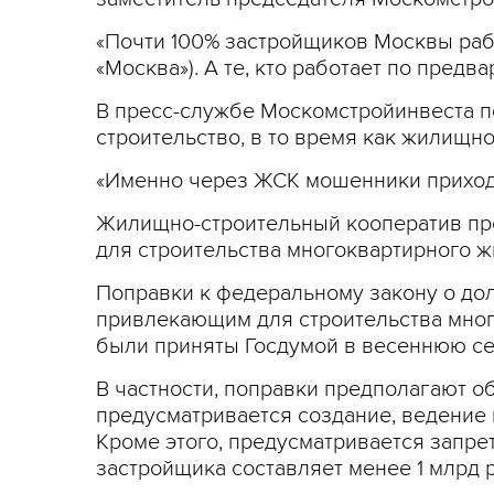
«Почти 100% застройщиков Москвы рабо
«Москва»). А те, кто работает по пред
В пресс-службе Москомстройинвеста по
строительство, в то время как жилищно
«Именно через ЖСК мошенники приходя
Жилищно-строительный кооператив пр
для строительства многоквартирного ж
Поправки к федеральному закону о доле
привлека­ющим для строительств­а мног
были приняты Госду­мой в весеннюю сес
В частности, попр­авки предполагают об
предусматривается создание, ведение 
Кроме э­того, ­предусматривается запре
застройщик­а составляет менее 1 ­млрд