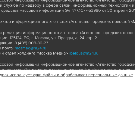
ссовой информации информационное агентство «Агентство городски
 службе по надзору в сфере связи, информационных технологий и
 средства массовой информации Эл № ФС77-53980 от 30 апреля 2013
актор информационного агентства «Агентство городских новостей «М
и редакция информационного агентства «Агентство городских новост
ии: 125124, РФ, г. Москва, ул. Правды, д. 24, стр. 2
акции: 8 (495) 009-80-23
 почта:
mosmed@m24.ru
й отдел холдинга "Москва Медиа"-
ibelous@m24.ru
ссовой информации информационное агентство «Агентство городски
поддержке Департамента средств массовой информации и рекламы 
диа» использует куки-файлы и обрабатывает персональные данные
//www.mskagency.ru содержит материалы, товарные знаки и иные охра
сь: тексты, фотографии, аудио и/или видеоматериалы, графические 
и с законодательством Российской Федерации об авторском праве 
сайта www.mskagency.ru , в том числе, копирование, распространен
ься знаком копирайт со ссылкой на правообладателя © АО «Москва 
cy.ru как на первоисточник информации. Переработка материалов са
ьское соглашение об использовании материалов Агентства городск
бработки персональных данных