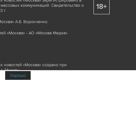
х новостей «Москва» зарегистрировано в
18+
 массовых коммуникаций. Свидетельство о
 г.
осква» А.Б. Воронченко.
ей «Москва» - АО «Москва Медиа».
х новостей «Москва» создано при
г. Москвы.
Хорошо
няемые элементы, включая, но, не
изображения и пр., которые охраняются в
и смежных правах. Любое использование
ие или опубликование, обязательно должно
Медиа», а также гиперссылкой на сайт
йта www.mskagency.ru не допускается.
их новостей «Москва»