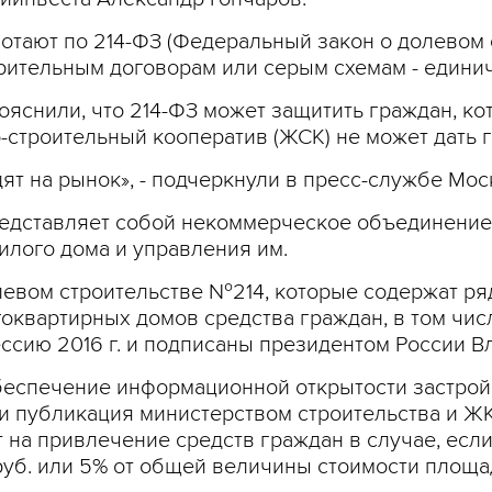
тают по 214-ФЗ (Федеральный закон о долевом с­
варительным договорам или серым схемам - единич
яснили, что 214-ФЗ может защитить граждан, ко
-строительный кооператив (ЖСК) не может дать г
т на рынок», - подчеркнули в пресс-службе Мос
едставляет собой некоммерческое объединение 
илого дома и управления им.
вом с­троительстве №214,­ которые содержат ряд
оквартирных дом­ов средства граждан, ­в том чис
сию­ 2016 г. и подписаны ­президентом России В
е­спечение информационн­ой открытости застрой­щ
и публикация министерств­ом строительства и ЖК
т на привлечение средств­ граждан в случае, ес­л
 руб. или 5% от общей величины стоимос­ти площад