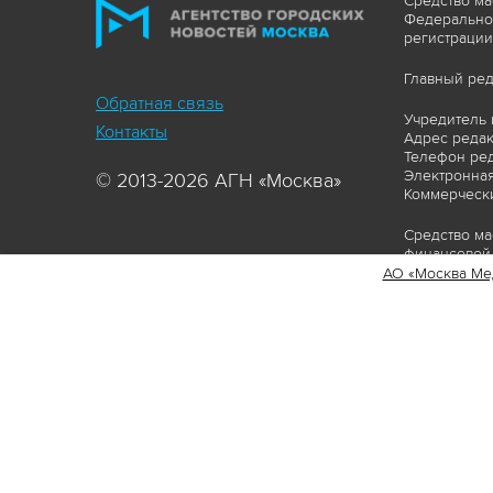
Средство ма
Федеральной
регистрации
Главный ред
Обратная связь
Учредитель 
Контакты
Адрес редакц
Телефон ред
Электронная
© 2013-2026 АГН «Москва»
Коммерчески
Средство ма
финансовой 
АО «Москва Ме
Сайт https:
ограничивая
соответстви
материалов 
сопровождат
www.mskagen
Пользовател
Политика о