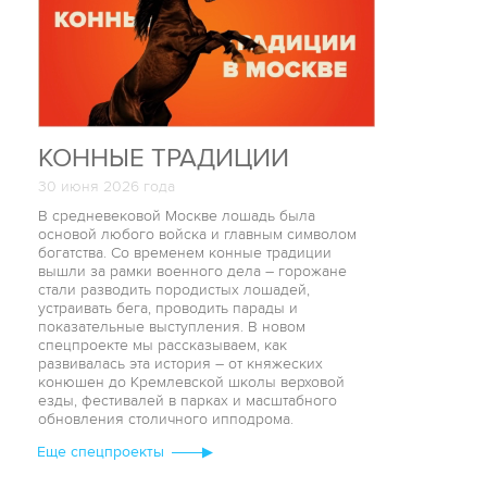
КОННЫЕ ТРАДИЦИИ
30 июня 2026 года
В средневековой Москве лошадь была
основой любого войска и главным символом
богатства. Со временем конные традиции
вышли за рамки военного дела – горожане
стали разводить породистых лошадей,
устраивать бега, проводить парады и
показательные выступления. В новом
спецпроекте мы рассказываем, как
развивалась эта история – от княжеских
конюшен до Кремлевской школы верховой
езды, фестивалей в парках и масштабного
обновления столичного ипподрома.
Еще cпецпроекты