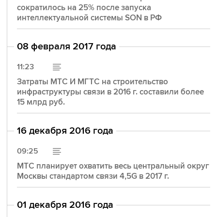
сократилось на 25% после запуска
интеллектуальной системы SON в РФ
ИСТОРИЯ ИСКУССТВА
01 июня 2026 года
08 февраля 2017 года
В мае Государственная Третьяковская галерея
отметила 170-летие со дня основания. К
11:23
юбилею одного из самых известных и
посещаемых музеев страны мы подготовили
Затраты МТС И МГТС на строительство
лонгрид, в котором приглашаем поближе
инфраструктуры связи в 2016 г. составили более
взглянуть на классическую живопись и понять,
15 млрд руб.
чем она очаровала Павла Третьякова.
16 декабря 2016 года
09:25
МТС планирует охватить весь центральный округ
Москвы стандартом связи 4,5G в 2017 г.
01 декабря 2016 года