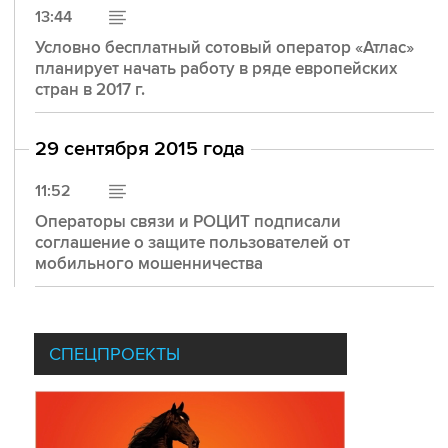
13:44
Условно бесплатный сотовый оператор «Атлас»
планирует начать работу в ряде европейских
ГОРЯЧО-ХОЛОДНО
стран в 2017 г.
29 июля 2026 года
Температурные рекорды по всему миру
29 сентября 2015 года
обновляются один за другим. Глобальное
потепление затронуло и Москву, хотя
лето-2026 обходится без экстремальных
11:52
сценариев. Жители столицы уже привыкли к
зимам без морозов и тропическим ливням, но
Операторы связи и РОЦИТ подписали
предугадать следующий погодный сюрприз
соглашение о защите пользователей от
стало сложнее. Что определяет московский
мобильного мошенничества
климат и к каким аномалиям готовиться городу
– рассказываем в новом лонгриде.
СПЕЦПРОЕКТЫ