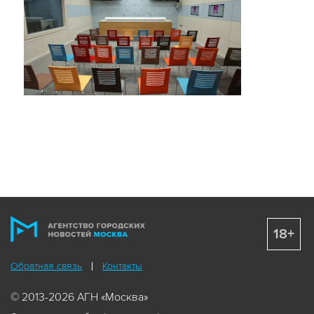
ИСТОРИЯ ИСКУССТВА
01 июня 2026 года
В мае Государственная Третьяковская галерея
отметила 170-летие со дня основания. К
юбилею одного из самых известных и
посещаемых музеев страны мы подготовили
лонгрид, в котором приглашаем поближе
взглянуть на классическую живопись и понять,
чем она очаровала Павла Третьякова.
18+
Обратная связь
Контакты
© 2013-2026 АГН «Москва»