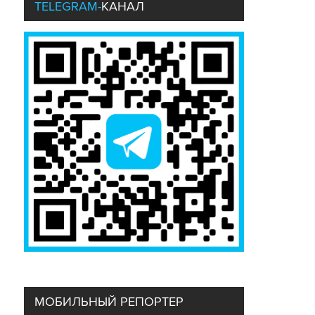
TELEGRAM-
КАНАЛ
ГОРЯЧО-ХОЛОДНО
29 июля 2026 года
Температурные рекорды по всему миру
обновляются один за другим. Глобальное
потепление затронуло и Москву, хотя
лето-2026 обходится без экстремальных
сценариев. Жители столицы уже привыкли к
зимам без морозов и тропическим ливням, но
предугадать следующий погодный сюрприз
стало сложнее. Что определяет московский
климат и к каким аномалиям готовиться городу
– рассказываем в новом лонгриде.
МОБИЛЬНЫЙ РЕПОРТЕР