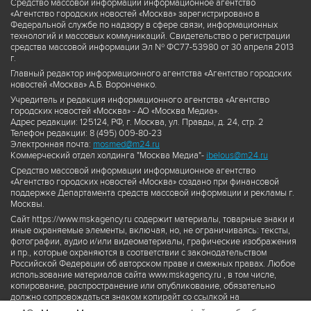
Средство массовой информации информационное агентство
«Агентство городских новостей «Москва» зарегистрировано в
Федеральной службе по надзору в сфере связи, информационных
технологий и массовых коммуникаций. Свидетельство о регистрации
средства массовой информации Эл № ФС77-53980 от 30 апреля 2013
г.
Главный редактор информационного агентства «Агентство городских
новостей «Москва» А.Б. Воронченко.
Учредитель и редакция информационного агентства «Агентство
городских новостей «Москва» - АО «Москва Медиа».
Адрес редакции: 125124, РФ, г. Москва, ул. Правды, д. 24, стр. 2
Телефон редакции: 8 (495) 009-80-23
Электронная почта:
mosmed@m24.ru
Коммерческий отдел холдинга "Москва Медиа"-
ibelous@m24.ru
Средство массовой информации информационное агентство
«Агентство городских новостей «Москва» создано при финансовой
поддержке Департамента средств массовой информации и рекламы г.
Москвы.
Сайт https://www.mskagency.ru содержит материалы, товарные знаки и
иные охраняемые элементы, включая, но, не ограничиваясь: тексты,
фотографии, аудио и/или видеоматериалы, графические изображения
и пр., которые охраняются в соответствии с законодательством
Российской Федерации об авторском праве и смежных правах. Любое
использование материалов сайта www.mskagency.ru , в том числе,
копирование, распространение или опубликование, обязательно
должно сопровождаться знаком копирайт со ссылкой на
правообладателя © АО «Москва Медиа», а также гиперссылкой на сайт