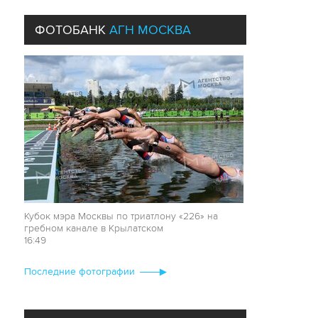
ФОТОБАНК
АГН МОСКВА
ИСТОРИЯ ИСКУССТВА
01 июня 2026 года
В мае Государственная Третьяковская галерея
отметила 170-летие со дня основания. К
юбилею одного из самых известных и
посещаемых музеев страны мы подготовили
лонгрид, в котором приглашаем поближе
взглянуть на классическую живопись и понять,
чем она очаровала Павла Третьякова.
Кубок мэра Москвы по триатлону «226» на
Матч звезд в рамках
гребном канале в Крылатском
хоккею среди детск
16:49
«Арене Мытищи»
15:08
Последние фотографии