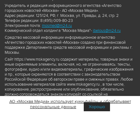
Учредитель и редакция информационного агентства «Агентство
городских новостей «Москва» - АО «Москва Медиа».
Адрес редакции: 125124, РФ, г. Москва, ул. Правды, д. 24, стр. 2
Телефон редакции: 8 (495) 009-80-23
Электронная почта:
mosmed@m24.ru
Коммерческий отдел холдинга "Москва Медиа"-
ibelous@m24.ru
Средство массовой информации информационное агентство
«Агентство городских новостей «Москва» создано при финансовой
поддержке Департамента средств массовой информации и рекламы г.
Москвы.
Сайт https://www.mskagency.ru содержит материалы, товарные знаки и
иные охраняемые элементы, включая, но, не ограничиваясь: тексты,
фотографии, аудио и/или видеоматериалы, графические изображения
и пр., которые охраняются в соответствии с законодательством
Российской Федерации об авторском праве и смежных правах. Любое
использование материалов сайта www.mskagency.ru , в том числе,
копирование, распространение или опубликование, обязательно
должно сопровождаться знаком копирайт со ссылкой на
правообладателя © АО «Москва Медиа», а также гиперссылкой на сайт
АО «Москва Медиа» использует куки-файлы и обрабатывает
www.mskagency.ru как на первоисточник информации. Переработка
персональные данные
Хорошо
материалов сайта www.mskagency.ru не допускается.
Пользовательское соглашение об использовании материалов
Агентства городских новостей «Москва»
Политика обработки персональных данных