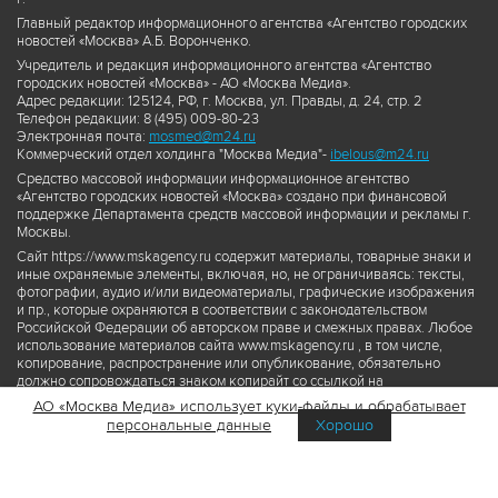
Главный редактор информационного агентства «Агентство городских
новостей «Москва» А.Б. Воронченко.
Учредитель и редакция информационного агентства «Агентство
городских новостей «Москва» - АО «Москва Медиа».
Адрес редакции: 125124, РФ, г. Москва, ул. Правды, д. 24, стр. 2
Телефон редакции: 8 (495) 009-80-23
Электронная почта:
mosmed@m24.ru
Коммерческий отдел холдинга "Москва Медиа"-
ibelous@m24.ru
Средство массовой информации информационное агентство
«Агентство городских новостей «Москва» создано при финансовой
поддержке Департамента средств массовой информации и рекламы г.
Москвы.
Сайт https://www.mskagency.ru содержит материалы, товарные знаки и
иные охраняемые элементы, включая, но, не ограничиваясь: тексты,
фотографии, аудио и/или видеоматериалы, графические изображения
и пр., которые охраняются в соответствии с законодательством
Российской Федерации об авторском праве и смежных правах. Любое
использование материалов сайта www.mskagency.ru , в том числе,
копирование, распространение или опубликование, обязательно
должно сопровождаться знаком копирайт со ссылкой на
правообладателя © АО «Москва Медиа», а также гиперссылкой на сайт
АО «Москва Медиа» использует куки-файлы и обрабатывает
www.mskagency.ru как на первоисточник информации. Переработка
персональные данные
Хорошо
материалов сайта www.mskagency.ru не допускается.
Пользовательское соглашение об использовании материалов
Агентства городских новостей «Москва»