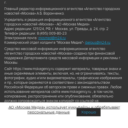
г.
Главный редактор информационного агентства «Агентство городских
новостей «Москва» А.Б. Воронченко.
Учредитель и редакция информационного агентства «Агентство
городских новостей «Москва» - АО «Москва Медиа».
Адрес редакции: 125124, РФ, г. Москва, ул. Правды, д. 24, стр. 2
Телефон редакции: 8 (495) 009-80-23
Электронная почта:
mosmed@m24.ru
Коммерческий отдел холдинга "Москва Медиа"-
ibelous@m24.ru
Средство массовой информации информационное агентство
«Агентство городских новостей «Москва» создано при финансовой
поддержке Департамента средств массовой информации и рекламы г.
Москвы.
Сайт https://www.mskagency.ru содержит материалы, товарные знаки и
иные охраняемые элементы, включая, но, не ограничиваясь: тексты,
фотографии, аудио и/или видеоматериалы, графические изображения
и пр., которые охраняются в соответствии с законодательством
Российской Федерации об авторском праве и смежных правах. Любое
использование материалов сайта www.mskagency.ru , в том числе,
копирование, распространение или опубликование, обязательно
должно сопровождаться знаком копирайт со ссылкой на
правообладателя © АО «Москва Медиа», а также гиперссылкой на сайт
АО «Москва Медиа» использует куки-файлы и обрабатывает
www.mskagency.ru как на первоисточник информации. Переработка
персональные данные
Хорошо
материалов сайта www.mskagency.ru не допускается.
Пользовательское соглашение об использовании материалов
Агентства городских новостей «Москва»