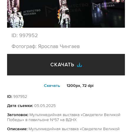
ID:
997952
Фотограф:
Ярослав Чингаев
СКАЧАТЬ
Cкачать
1200px, 72 dpi
ID:
997952
Дата съемки:
05.05.2025
Заголовок:
Мультимедийная выставка «Свидетели Великой
Победы» в павильоне №57 на ВДНХ
Описание:
Мультимедийная выставка «Свидетели Великой