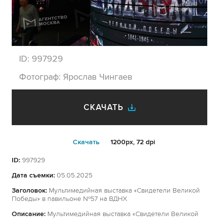
ID:
997929
Фотограф:
Ярослав Чингаев
СКАЧАТЬ
Cкачать
1200px, 72 dpi
ID:
997929
Дата съемки:
05.05.2025
Заголовок:
Мультимедийная выставка «Свидетели Великой
Победы» в павильоне №57 на ВДНХ
Описание:
Мультимедийная выставка «Свидетели Великой