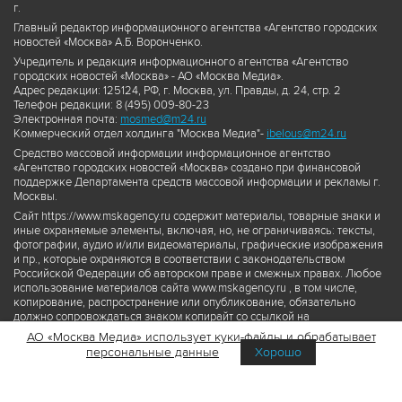
г.
Главный редактор информационного агентства «Агентство городских
новостей «Москва» А.Б. Воронченко.
Учредитель и редакция информационного агентства «Агентство
городских новостей «Москва» - АО «Москва Медиа».
Адрес редакции: 125124, РФ, г. Москва, ул. Правды, д. 24, стр. 2
Телефон редакции: 8 (495) 009-80-23
Электронная почта:
mosmed@m24.ru
Коммерческий отдел холдинга "Москва Медиа"-
ibelous@m24.ru
Средство массовой информации информационное агентство
«Агентство городских новостей «Москва» создано при финансовой
поддержке Департамента средств массовой информации и рекламы г.
Москвы.
Сайт https://www.mskagency.ru содержит материалы, товарные знаки и
иные охраняемые элементы, включая, но, не ограничиваясь: тексты,
фотографии, аудио и/или видеоматериалы, графические изображения
и пр., которые охраняются в соответствии с законодательством
Российской Федерации об авторском праве и смежных правах. Любое
использование материалов сайта www.mskagency.ru , в том числе,
копирование, распространение или опубликование, обязательно
должно сопровождаться знаком копирайт со ссылкой на
правообладателя © АО «Москва Медиа», а также гиперссылкой на сайт
АО «Москва Медиа» использует куки-файлы и обрабатывает
www.mskagency.ru как на первоисточник информации. Переработка
персональные данные
Хорошо
материалов сайта www.mskagency.ru не допускается.
Пользовательское соглашение об использовании материалов
Агентства городских новостей «Москва»