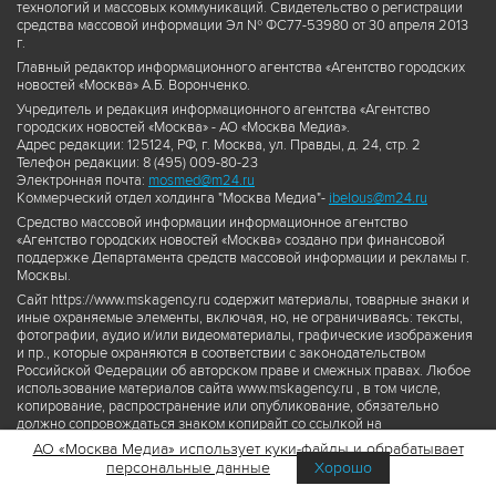
технологий и массовых коммуникаций. Свидетельство о регистрации
средства массовой информации Эл № ФС77-53980 от 30 апреля 2013
г.
Главный редактор информационного агентства «Агентство городских
новостей «Москва» А.Б. Воронченко.
Учредитель и редакция информационного агентства «Агентство
городских новостей «Москва» - АО «Москва Медиа».
Адрес редакции: 125124, РФ, г. Москва, ул. Правды, д. 24, стр. 2
Телефон редакции: 8 (495) 009-80-23
Электронная почта:
mosmed@m24.ru
Коммерческий отдел холдинга "Москва Медиа"-
ibelous@m24.ru
Средство массовой информации информационное агентство
«Агентство городских новостей «Москва» создано при финансовой
поддержке Департамента средств массовой информации и рекламы г.
Москвы.
Сайт https://www.mskagency.ru содержит материалы, товарные знаки и
иные охраняемые элементы, включая, но, не ограничиваясь: тексты,
фотографии, аудио и/или видеоматериалы, графические изображения
и пр., которые охраняются в соответствии с законодательством
Российской Федерации об авторском праве и смежных правах. Любое
использование материалов сайта www.mskagency.ru , в том числе,
копирование, распространение или опубликование, обязательно
должно сопровождаться знаком копирайт со ссылкой на
правообладателя © АО «Москва Медиа», а также гиперссылкой на сайт
АО «Москва Медиа» использует куки-файлы и обрабатывает
www.mskagency.ru как на первоисточник информации. Переработка
персональные данные
Хорошо
материалов сайта www.mskagency.ru не допускается.