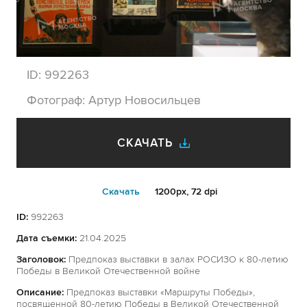
ID:
992263
Фотограф:
Артур Новосильцев
СКАЧАТЬ
Cкачать
1200px, 72 dpi
ID:
992263
Дата съемки:
21.04.2025
Заголовок:
Предпоказ выставки в залах РОСИЗО к 80-летию
Победы в Великой Отечественной войне
Описание:
Предпоказ выставки «Маршруты Победы»,
посвященной 80-летию Победы в Великой Отечественной