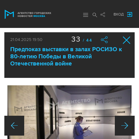
ВХОД
33
21.04.2025 19:50
/ 44
Предпоказ выставки в залах РОСИЗО к
80-летию Победы в Великой
Отечественной войне