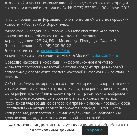
технологий и массовых коммуникаций. Свидетельство о регистрации
средства массовой информации Эл № ФС77-53980 от 30 апреля 2013
г.
Главный редактор информационного агентства «Агентство городских
новостей «Москва» А.Б. Воронченко.
Учредитель и редакция информационного агентства «Агентство
городских новостей «Москва» - АО «Москва Медиа».
Адрес редакции: 125124, РФ, г. Москва, ул. Правды, д. 24, стр. 2
Телефон редакции: 8 (495) 009-80-23
Электронная почта:
mosmed@m24.ru
Коммерческий отдел холдинга "Москва Медиа"-
ibelous@m24.ru
Средство массовой информации информационное агентство
«Агентство городских новостей «Москва» создано при финансовой
поддержке Департамента средств массовой информации и рекламы г.
Москвы.
Сайт https://www.mskagency.ru содержит материалы, товарные знаки и
иные охраняемые элементы, включая, но, не ограничиваясь: тексты,
фотографии, аудио и/или видеоматериалы, графические изображения
и пр., которые охраняются в соответствии с законодательством
Российской Федерации об авторском праве и смежных правах. Любое
использование материалов сайта www.mskagency.ru , в том числе,
копирование, распространение или опубликование, обязательно
должно сопровождаться знаком копирайт со ссылкой на
правообладателя © АО «Москва Медиа», а также гиперссылкой на сайт
АО «Москва Медиа» использует куки-файлы и обрабатывает
www.mskagency.ru как на первоисточник информации. Переработка
персональные данные
Хорошо
материалов сайта www.mskagency.ru не допускается.