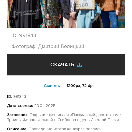
ID:
991843
Фотограф:
Дмитрий Белицкий
СКАЧАТЬ
Cкачать
1200px, 72 dpi
ID:
991843
Дата съемки:
20.04.2025
Заголовок:
Открытие фестиваля «Пасхальный дар» в храме
Троицы Живоначальной в Свиблово в день Светлой Пасхи
Описание:
Подведение итогов конкурса росписи