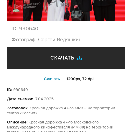
ID:
990640
Фотограф:
Сергей Ведяшкин
СКАЧАТЬ
Cкачать
1200px, 72 dpi
ID:
990640
Дата съемки:
17.04.2025
Заголовок:
Красная дорожка 47-го ММКФ на территории
театра «Россия»
Описание:
Красная дорожка 47-го Московского
международного кинофестиваля (ММКФ) на территории