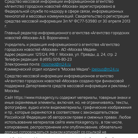
Средство массовой информации информационное агентство
«Агентство городских новостей «Москва» зарегистрировано в
Федеральной службе по надзору в сфере связи, информационных
технологий и массовых коммуникаций. Свидетельство о регистрации
средства массовой информации Эл № ФС77-53980 от 30 апреля 2013
г.
Главный редактор информационного агентства «Агентство городских
новостей «Москва» А.Б. Воронченко.
Учредитель и редакция информационного агентства «Агентство
городских новостей «Москва» - АО «Москва Медиа».
Адрес редакции: 125124, РФ, г. Москва, ул. Правды, д. 24, стр. 2
Телефон редакции: 8 (495) 009-80-23
Электронная почта:
mosmed@m24.ru
Коммерческий отдел холдинга "Москва Медиа"-
ibelous@m24.ru
Средство массовой информации информационное агентство
«Агентство городских новостей «Москва» создано при финансовой
поддержке Департамента средств массовой информации и рекламы г.
Москвы.
Сайт https://www.mskagency.ru содержит материалы, товарные знаки и
иные охраняемые элементы, включая, но, не ограничиваясь: тексты,
фотографии, аудио и/или видеоматериалы, графические изображения
и пр., которые охраняются в соответствии с законодательством
Российской Федерации об авторском праве и смежных правах. Любое
использование материалов сайта www.mskagency.ru , в том числе,
копирование, распространение или опубликование, обязательно
должно сопровождаться знаком копирайт со ссылкой на
правообладателя © АО «Москва Медиа», а также гиперссылкой на сайт