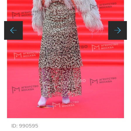
ID:
990595