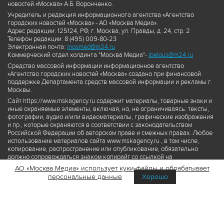
новостей «Москва» А.Б. Воронченко.
Учредитель и редакция информационного агентства «Агентство
городских новостей «Москва» - АО «Москва Медиа».
Адрес редакции: 125124, РФ, г. Москва, ул. Правды, д. 24, стр. 2
Телефон редакции: 8 (495) 009-80-23
Электронная почта:
mosmed@m24.ru
Коммерческий отдел холдинга "Москва Медиа"-
ibelous@m24.ru
Средство массовой информации информационное агентство
«Агентство городских новостей «Москва» создано при финансовой
поддержке Департамента средств массовой информации и рекламы г.
Москвы.
Сайт https://www.mskagency.ru содержит материалы, товарные знаки и
иные охраняемые элементы, включая, но, не ограничиваясь: тексты,
фотографии, аудио и/или видеоматериалы, графические изображения
и пр., которые охраняются в соответствии с законодательством
Российской Федерации об авторском праве и смежных правах. Любое
использование материалов сайта www.mskagency.ru , в том числе,
копирование, распространение или опубликование, обязательно
должно сопровождаться знаком копирайт со ссылкой на
правообладателя © АО «Москва Медиа», а также гиперссылкой на сайт
АО «Москва Медиа» использует куки-файлы и обрабатывает
www.mskagency.ru как на первоисточник информации. Переработка
персональные данные
Хорошо
материалов сайта www.mskagency.ru не допускается.
Пользовательское соглашение об использовании материалов
Агентства городских новостей «Москва»
Политика обработки персональных данных