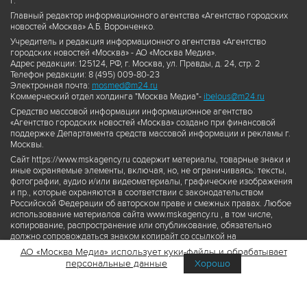
г.
Главный редактор информационного агентства «Агентство городских
новостей «Москва» А.Б. Воронченко.
Учредитель и редакция информационного агентства «Агентство
городских новостей «Москва» - АО «Москва Медиа».
Адрес редакции: 125124, РФ, г. Москва, ул. Правды, д. 24, стр. 2
Телефон редакции: 8 (495) 009-80-23
Электронная почта:
mosmed@m24.ru
Коммерческий отдел холдинга "Москва Медиа"-
ibelous@m24.ru
Средство массовой информации информационное агентство
«Агентство городских новостей «Москва» создано при финансовой
поддержке Департамента средств массовой информации и рекламы г.
Москвы.
Сайт https://www.mskagency.ru содержит материалы, товарные знаки и
иные охраняемые элементы, включая, но, не ограничиваясь: тексты,
фотографии, аудио и/или видеоматериалы, графические изображения
и пр., которые охраняются в соответствии с законодательством
Российской Федерации об авторском праве и смежных правах. Любое
использование материалов сайта www.mskagency.ru , в том числе,
копирование, распространение или опубликование, обязательно
должно сопровождаться знаком копирайт со ссылкой на
правообладателя © АО «Москва Медиа», а также гиперссылкой на сайт
АО «Москва Медиа» использует куки-файлы и обрабатывает
www.mskagency.ru как на первоисточник информации. Переработка
персональные данные
Хорошо
материалов сайта www.mskagency.ru не допускается.
Пользовательское соглашение об использовании материалов
Агентства городских новостей «Москва»