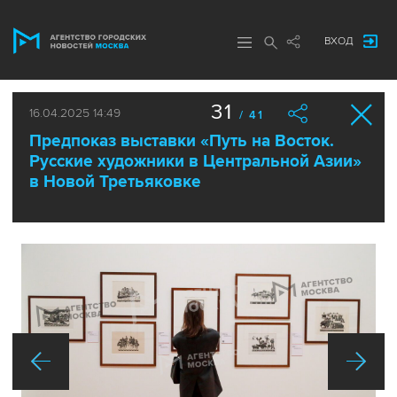
ВХОД
31
16.04.2025 14:49
/ 41
Предпоказ выставки «Путь на Восток.
Русские художники в Центральной Азии»
в Новой Третьяковке