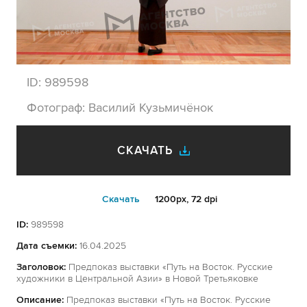
ID:
989598
Фотограф:
Василий Кузьмичёнок
СКАЧАТЬ
Cкачать
1200px, 72 dpi
ID:
989598
Дата съемки:
16.04.2025
Заголовок:
Предпоказ выставки «Путь на Восток. Русские
художники в Центральной Азии» в Новой Третьяковке
Описание:
Предпоказ выставки «Путь на Восток. Русские