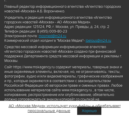
г.
Главный редактор информационного агентства «Агентство городских
новостей «Москва» А.Б. Воронченко.
Учредитель и редакция информационного агентства «Агентство
городских новостей «Москва» - АО «Москва Медиа».
Адрес редакции: 125124, РФ, г. Москва, ул. Правды, д. 24, стр. 2
Телефон редакции: 8 (495) 009-80-23
Электронная почта:
mosmed@m24.ru
Коммерческий отдел холдинга "Москва Медиа"-
ibelous@m24.ru
Средство массовой информации информационное агентство
«Агентство городских новостей «Москва» создано при финансовой
поддержке Департамента средств массовой информации и рекламы г.
Москвы.
Сайт https://www.mskagency.ru содержит материалы, товарные знаки и
иные охраняемые элементы, включая, но, не ограничиваясь: тексты,
фотографии, аудио и/или видеоматериалы, графические изображения
и пр., которые охраняются в соответствии с законодательством
Российской Федерации об авторском праве и смежных правах. Любое
использование материалов сайта www.mskagency.ru , в том числе,
копирование, распространение или опубликование, обязательно
должно сопровождаться знаком копирайт со ссылкой на
правообладателя © АО «Москва Медиа», а также гиперссылкой на сайт
АО «Москва Медиа» использует куки-файлы и обрабатывает
www.mskagency.ru как на первоисточник информации. Переработка
персональные данные
Хорошо
материалов сайта www.mskagency.ru не допускается.
Пользовательское соглашение об использовании материалов
Агентства городских новостей «Москва»