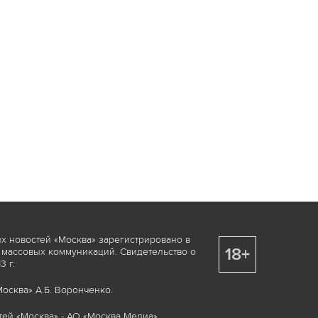
х новостей «Москва» зарегистрировано в
18+
 массовых коммуникаций. Свидетельство о
 г.
осква» А.Б. Воронченко.
ей «Москва» - АО «Москва Медиа».