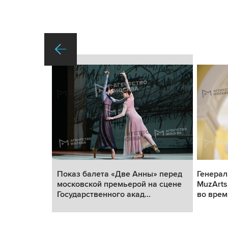
ы» перед
Показ балета «Две Анны» перед
Генерал
на сцене
московской премьерой на сцене
MuzArts
.
Государственного акад...
во врем