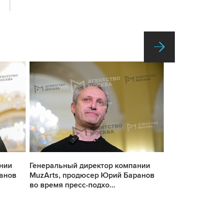
нии
Генеральный директор компании
Генеральный
анов
MuzArts, продюсер Юрий Баранов
MuzArts, пр
во время пресс-подхо...
во время прес