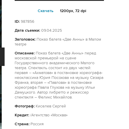
Cкачать
1200px, 72 dpi
ID:
987856
Дата съемки:
09.04.2025
Заголовок:
Показ балета «Две Анны» в Малом
театре
Описание:
Показ балета «Две Анны» перед
московской премьерой на сцене
Государственного академического Малого
театра. Спектакль состоит из двух частей:
первая – «Ахматова» в постановке хореографа-
неоклассика Юрия Посохова на музыку Сезара
Франка, вторая – «Павлова» в постановке
хореографа Павла Глухова на музыку Ильи
Демуцкого. Автор либретто и режиссер
спектакля – Феликс Михайлов.
Фотограф:
Киселев Сергей
Кредит:
/Агентство «Москва»
Страна:
Россия