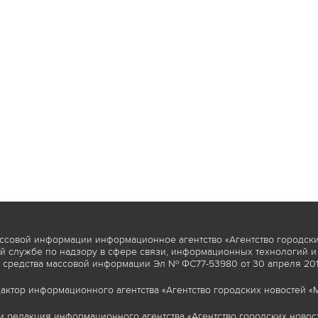
ссовой информации информационное агентство «Агентство городски
 службе по надзору в сфере связи, информационных технологий и
 средства массовой информации Эл № ФС77-53980 от 30 апреля 2013
актор информационного агентства «Агентство городских новостей «М
и редакция информационного агентства «Агентство городских новост