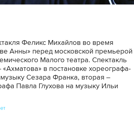
ктакля Феликс Михайлов во время
Две Анны» перед московской премьерой
демического Малого театра. Спектакль
 – «Ахматова» в постановке хореографа-
музыку Сезара Франка, вторая –
рафа Павла Глухова на музыку Ильи
ет