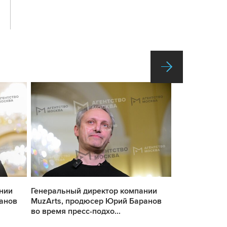
нии
Генеральный директор компании
Генеральный
анов
MuzArts, продюсер Юрий Баранов
MuzArts, пр
во время пресс-подхо...
во время прес