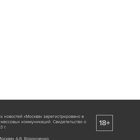
х новостей «Москва» зарегистрировано в
18+
 массовых коммуникаций. Свидетельство о
 г.
осква» А.Б. Воронченко.