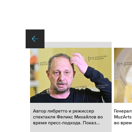
ы» перед
Автор либретто и режиссер
Генерал
на сцене
спектакля Феликс Михайлов во
MuzArts
.
время пресс-подхода. Показ...
во врем