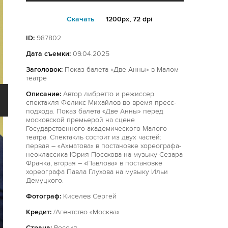
Cкачать
1200px, 72 dpi
ID:
987802
Дата съемки:
09.04.2025
Заголовок:
Показ балета «Две Анны» в Малом
театре
Описание:
Автор либретто и режиссер
спектакля Феликс Михайлов во время пресс-
подхода. Показ балета «Две Анны» перед
московской премьерой на сцене
Государственного академического Малого
театра. Спектакль состоит из двух частей:
первая – «Ахматова» в постановке хореографа-
неоклассика Юрия Посохова на музыку Сезара
Франка, вторая – «Павлова» в постановке
хореографа Павла Глухова на музыку Ильи
Демуцкого.
Фотограф:
Киселев Сергей
Кредит:
/Агентство «Москва»
Страна:
Россия