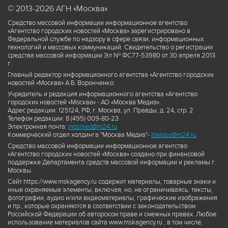
© 2013-2026 АГН «Москва»
Средство массовой информации информационное агентство
«Агентство городских новостей «Москва» зарегистрировано в
Федеральной службе по надзору в сфере связи, информационных
технологий и массовых коммуникаций. Свидетельство о регистрации
средства массовой информации Эл № ФС77-53980 от 30 апреля 2013
г.
Главный редактор информационного агентства «Агентство городских
новостей «Москва» А.Б. Воронченко.
Учредитель и редакция информационного агентства «Агентство
городских новостей «Москва» - АО «Москва Медиа».
Адрес редакции: 125124, РФ, г. Москва, ул. Правды, д. 24, стр. 2
Телефон редакции: 8 (495) 009-80-23
Электронная почта:
mosmed@m24.ru
Коммерческий отдел холдинга "Москва Медиа"-
ibelous@m24.ru
Средство массовой информации информационное агентство
«Агентство городских новостей «Москва» создано при финансовой
поддержке Департамента средств массовой информации и рекламы г.
Москвы.
Сайт https://www.mskagency.ru содержит материалы, товарные знаки и
иные охраняемые элементы, включая, но, не ограничиваясь: тексты,
фотографии, аудио и/или видеоматериалы, графические изображения
и пр., которые охраняются в соответствии с законодательством
Российской Федерации об авторском праве и смежных правах. Любое
использование материалов сайта www.mskagency.ru , в том числе,