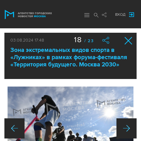
ВХОД
18
03.08.2024 17:48
/ 23
Зона экстремальных видов спорта в
«Лужниках» в рамках форума-фестиваля
«Территория будущего. Москва 2030»