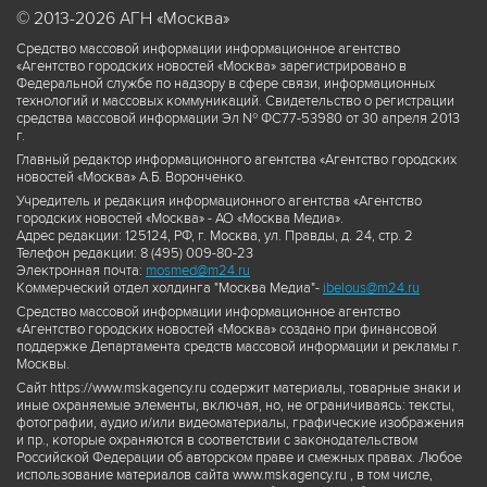
© 2013-2026 АГН «Москва»
Средство массовой информации информационное агентство
«Агентство городских новостей «Москва» зарегистрировано в
Федеральной службе по надзору в сфере связи, информационных
технологий и массовых коммуникаций. Свидетельство о регистрации
средства массовой информации Эл № ФС77-53980 от 30 апреля 2013
г.
Главный редактор информационного агентства «Агентство городских
новостей «Москва» А.Б. Воронченко.
Учредитель и редакция информационного агентства «Агентство
городских новостей «Москва» - АО «Москва Медиа».
Адрес редакции: 125124, РФ, г. Москва, ул. Правды, д. 24, стр. 2
Телефон редакции: 8 (495) 009-80-23
Электронная почта:
mosmed@m24.ru
Коммерческий отдел холдинга "Москва Медиа"-
ibelous@m24.ru
Средство массовой информации информационное агентство
«Агентство городских новостей «Москва» создано при финансовой
поддержке Департамента средств массовой информации и рекламы г.
Москвы.
Сайт https://www.mskagency.ru содержит материалы, товарные знаки и
иные охраняемые элементы, включая, но, не ограничиваясь: тексты,
фотографии, аудио и/или видеоматериалы, графические изображения
и пр., которые охраняются в соответствии с законодательством
Российской Федерации об авторском праве и смежных правах. Любое
использование материалов сайта www.mskagency.ru , в том числе,