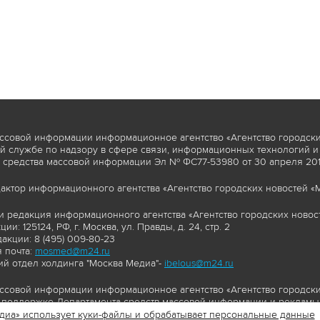
ссовой информации информационное агентство «Агентство городски
 службе по надзору в сфере связи, информационных технологий и
 средства массовой информации Эл № ФС77-53980 от 30 апреля 2013
актор информационного агентства «Агентство городских новостей «М
и редакция информационного агентства «Агентство городских новост
ии: 125124, РФ, г. Москва, ул. Правды, д. 24, стр. 2
акции: 8 (495) 009-80-23
 почта:
mosmed@m24.ru
й отдел холдинга "Москва Медиа"-
ibelous@m24.ru
ссовой информации информационное агентство «Агентство городски
поддержке Департамента средств массовой информации и рекламы 
диа» использует куки-файлы и обрабатывает персональные данные