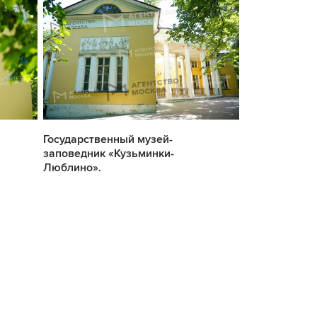
Государственный музей-
Государствен
заповедник «Кузьминки-
заповедник «
Люблино».
Люблино».