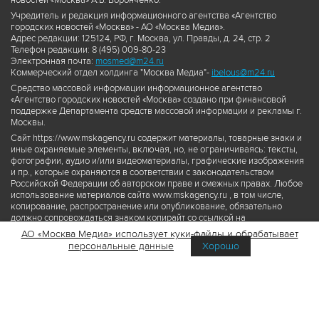
новостей «Москва» А.Б. Воронченко.
Учредитель и редакция информационного агентства «Агентство
городских новостей «Москва» - АО «Москва Медиа».
Адрес редакции: 125124, РФ, г. Москва, ул. Правды, д. 24, стр. 2
Телефон редакции: 8 (495) 009-80-23
Электронная почта:
mosmed@m24.ru
Коммерческий отдел холдинга "Москва Медиа"-
ibelous@m24.ru
Средство массовой информации информационное агентство
«Агентство городских новостей «Москва» создано при финансовой
поддержке Департамента средств массовой информации и рекламы г.
Москвы.
Сайт https://www.mskagency.ru содержит материалы, товарные знаки и
иные охраняемые элементы, включая, но, не ограничиваясь: тексты,
фотографии, аудио и/или видеоматериалы, графические изображения
и пр., которые охраняются в соответствии с законодательством
Российской Федерации об авторском праве и смежных правах. Любое
использование материалов сайта www.mskagency.ru , в том числе,
копирование, распространение или опубликование, обязательно
должно сопровождаться знаком копирайт со ссылкой на
правообладателя © АО «Москва Медиа», а также гиперссылкой на сайт
АО «Москва Медиа» использует куки-файлы и обрабатывает
www.mskagency.ru как на первоисточник информации. Переработка
персональные данные
Хорошо
материалов сайта www.mskagency.ru не допускается.
Пользовательское соглашение об использовании материалов
Агентства городских новостей «Москва»
Политика обработки персональных данных