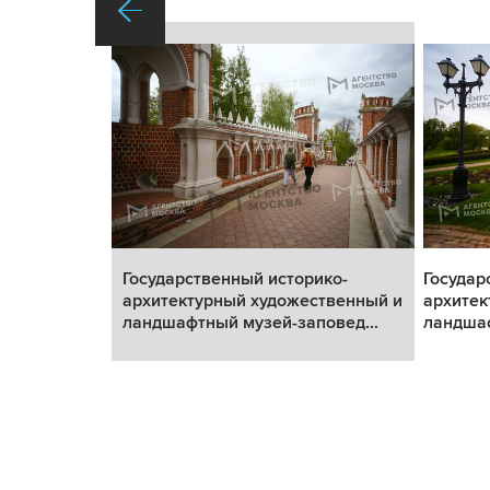
ко-
Государственный историко-
Государ
твенный и
архитектурный художественный и
архитек
овед...
ландшафтный музей-заповед...
ландшаф