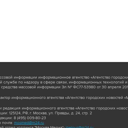
ссовой информации информационное агентство «Агентство городски
 службе по надзору в сфере связи, информационных технологий и
 средства массовой информации Эл № ФС77-53980 от 30 апреля 2013
актор информационного агентства «Агентство городских новостей «М
и редакция информационного агентства «Агентство городских новост
ии: 125124, РФ, г. Москва, ул. Правды, д. 24, стр. 2
акции: 8 (495) 009-80-23
 почта:
mosmed@m24.ru
й отдел холдинга "Москва Медиа"-
ibelous@m24.ru