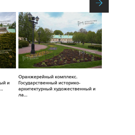
Оранжерейный комплекс.
Белка. Госуд
ый и
Государственный историко-
архитектурн
..
архитектурный художественный и
ландшафтный 
ла...