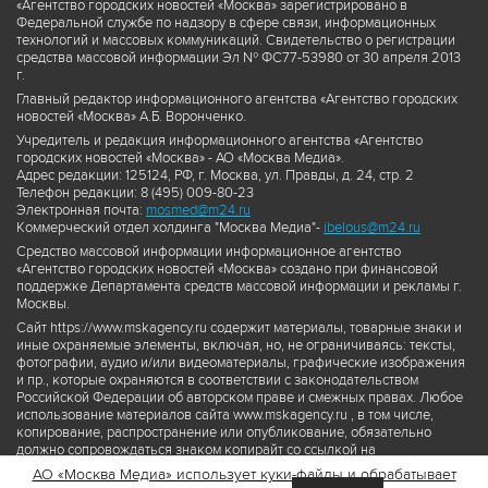
«Агентство городских новостей «Москва» зарегистрировано в
Федеральной службе по надзору в сфере связи, информационных
технологий и массовых коммуникаций. Свидетельство о регистрации
средства массовой информации Эл № ФС77-53980 от 30 апреля 2013
г.
Главный редактор информационного агентства «Агентство городских
новостей «Москва» А.Б. Воронченко.
Учредитель и редакция информационного агентства «Агентство
городских новостей «Москва» - АО «Москва Медиа».
Адрес редакции: 125124, РФ, г. Москва, ул. Правды, д. 24, стр. 2
Телефон редакции: 8 (495) 009-80-23
Электронная почта:
mosmed@m24.ru
Коммерческий отдел холдинга "Москва Медиа"-
ibelous@m24.ru
Средство массовой информации информационное агентство
«Агентство городских новостей «Москва» создано при финансовой
поддержке Департамента средств массовой информации и рекламы г.
Москвы.
Сайт https://www.mskagency.ru содержит материалы, товарные знаки и
иные охраняемые элементы, включая, но, не ограничиваясь: тексты,
фотографии, аудио и/или видеоматериалы, графические изображения
и пр., которые охраняются в соответствии с законодательством
Российской Федерации об авторском праве и смежных правах. Любое
использование материалов сайта www.mskagency.ru , в том числе,
копирование, распространение или опубликование, обязательно
должно сопровождаться знаком копирайт со ссылкой на
правообладателя © АО «Москва Медиа», а также гиперссылкой на сайт
АО «Москва Медиа» использует куки-файлы и обрабатывает
www.mskagency.ru как на первоисточник информации. Переработка