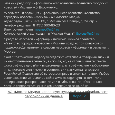
Главный редактор информационного агентства «Агентство городских
новостей «Москва» А.Б. Воронченко.
Учредитель и редакция информационного агентства «Агентство
городских новостей «Москва» - АО «Москва Медиа».
Адрес редакции: 125124, РФ, г. Москва, ул. Правды, д. 24, стр. 2
Телефон редакции: 8 (495) 009-80-23
Электронная почта:
mosmed@m24.ru
Коммерческий отдел холдинга "Москва Медиа"-
ibelous@m24.ru
Средство массовой информации информационное агентство
«Агентство городских новостей «Москва» создано при финансовой
поддержке Департамента средств массовой информации и рекламы г.
Москвы.
Сайт https://www.mskagency.ru содержит материалы, товарные знаки и
иные охраняемые элементы, включая, но, не ограничиваясь: тексты,
фотографии, аудио и/или видеоматериалы, графические изображения
и пр., которые охраняются в соответствии с законодательством
Российской Федерации об авторском праве и смежных правах. Любое
использование материалов сайта www.mskagency.ru , в том числе,
копирование, распространение или опубликование, обязательно
должно сопровождаться знаком копирайт со ссылкой на
правообладателя © АО «Москва Медиа», а также гиперссылкой на сайт
АО «Москва Медиа» использует куки-файлы и обрабатывает
www.mskagency.ru как на первоисточник информации. Переработка
персональные данные
Хорошо
материалов сайта www.mskagency.ru не допускается.
Пользовательское соглашение об использовании материалов
Агентства городских новостей «Москва»
Политика обработки персональных данных