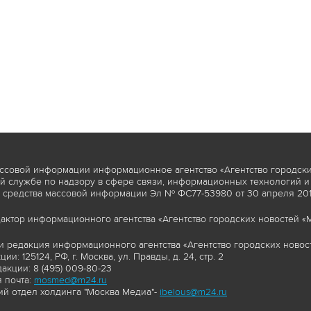
ссовой информации информационное агентство «Агентство городски
 службе по надзору в сфере связи, информационных технологий и
 средства массовой информации Эл № ФС77-53980 от 30 апреля 2013
актор информационного агентства «Агентство городских новостей «М
и редакция информационного агентства «Агентство городских новост
ии: 125124, РФ, г. Москва, ул. Правды, д. 24, стр. 2
акции: 8 (495) 009-80-23
 почта:
mosmed@m24.ru
й отдел холдинга "Москва Медиа"-
ibelous@m24.ru