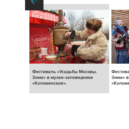
сквы.
Фестиваль «Усадьбы Москвы.
Фестива
нике
Зима» в музее-заповеднике
Зима» в
«Коломенское».
«Коломе