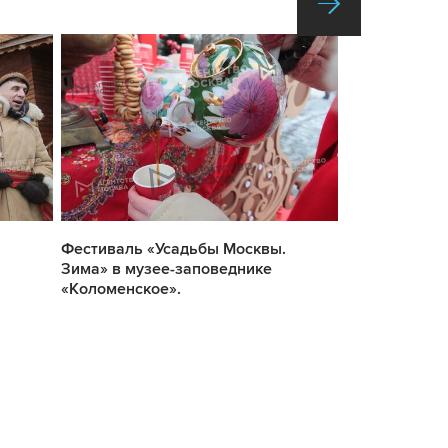
.
Фестиваль «Усадьбы Москвы.
Фестиваль «
Зима» в музее-заповеднике
Зима» в музе
«Коломенское».
«Коломенско