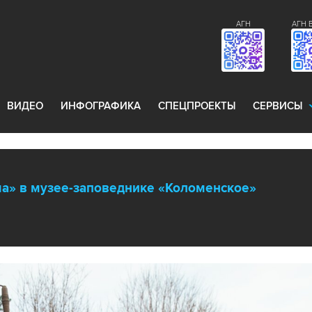
АГН
АГН 
ВИДЕО
ИНФОГРАФИКА
СПЕЦПРОЕКТЫ
СЕРВИСЫ
а» в музее-заповеднике «Коломенское»