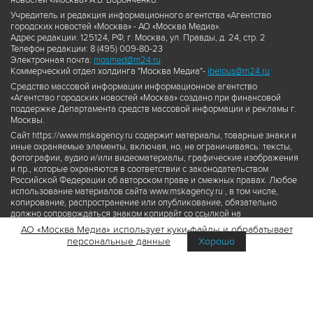
новостей «Москва» А.Б. Воронченко.
Учредитель и редакция информационного агентства «Агентство
городских новостей «Москва» - АО «Москва Медиа».
Адрес редакции: 125124, РФ, г. Москва, ул. Правды, д. 24, стр. 2
Телефон редакции: 8 (495) 009-80-23
Электронная почта:
mosmed@m24.ru
Коммерческий отдел холдинга "Москва Медиа"-
ibelous@m24.ru
Средство массовой информации информационное агентство
«Агентство городских новостей «Москва» создано при финансовой
поддержке Департамента средств массовой информации и рекламы г.
Москвы.
Сайт https://www.mskagency.ru содержит материалы, товарные знаки и
иные охраняемые элементы, включая, но, не ограничиваясь: тексты,
фотографии, аудио и/или видеоматериалы, графические изображения
и пр., которые охраняются в соответствии с законодательством
Российской Федерации об авторском праве и смежных правах. Любое
использование материалов сайта www.mskagency.ru , в том числе,
копирование, распространение или опубликование, обязательно
должно сопровождаться знаком копирайт со ссылкой на
правообладателя © АО «Москва Медиа», а также гиперссылкой на сайт
АО «Москва Медиа» использует куки-файлы и обрабатывает
www.mskagency.ru как на первоисточник информации. Переработка
персональные данные
Хорошо
материалов сайта www.mskagency.ru не допускается.
Пользовательское соглашение об использовании материалов
Агентства городских новостей «Москва»
Политика обработки персональных данных