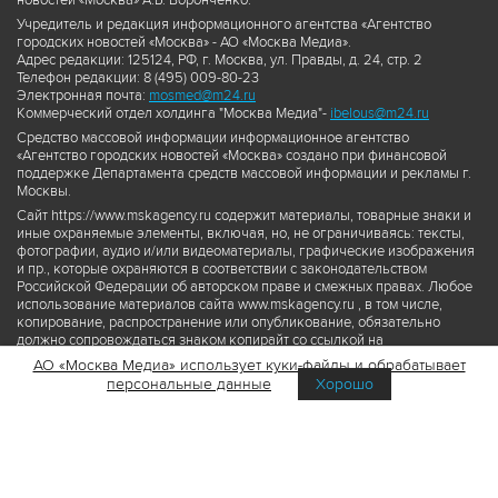
новостей «Москва» А.Б. Воронченко.
Учредитель и редакция информационного агентства «Агентство
городских новостей «Москва» - АО «Москва Медиа».
Адрес редакции: 125124, РФ, г. Москва, ул. Правды, д. 24, стр. 2
Телефон редакции: 8 (495) 009-80-23
Электронная почта:
mosmed@m24.ru
Коммерческий отдел холдинга "Москва Медиа"-
ibelous@m24.ru
Средство массовой информации информационное агентство
«Агентство городских новостей «Москва» создано при финансовой
поддержке Департамента средств массовой информации и рекламы г.
Москвы.
Сайт https://www.mskagency.ru содержит материалы, товарные знаки и
иные охраняемые элементы, включая, но, не ограничиваясь: тексты,
фотографии, аудио и/или видеоматериалы, графические изображения
и пр., которые охраняются в соответствии с законодательством
Российской Федерации об авторском праве и смежных правах. Любое
использование материалов сайта www.mskagency.ru , в том числе,
копирование, распространение или опубликование, обязательно
должно сопровождаться знаком копирайт со ссылкой на
правообладателя © АО «Москва Медиа», а также гиперссылкой на сайт
АО «Москва Медиа» использует куки-файлы и обрабатывает
www.mskagency.ru как на первоисточник информации. Переработка
персональные данные
Хорошо
материалов сайта www.mskagency.ru не допускается.
Пользовательское соглашение об использовании материалов
Агентства городских новостей «Москва»
Политика обработки персональных данных